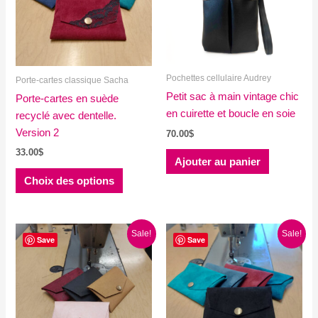
Pochettes cellulaire Audrey
Porte-cartes classique Sacha
Petit sac à main vintage chic
Porte-cartes en suède
en cuirette et boucle en soie
recyclé avec dentelle.
Version 2
70.00
$
33.00
$
Ajouter au panier
Ce
Choix des options
produit
a
plusieurs
Sale!
Sale!
variations.
Save
Save
Les
options
peuvent
être