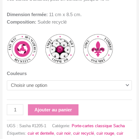
Dimension fermée:
11 cm x 8.5 cm.
Composition:
Suède recyclé
Couleurs
quantité
Ajouter au panier
de
Portefeuilles
UGS :
Sasha #1205-1
Catégorie:
Porte-cartes classique Sacha
en
Étiquettes:
cuir et dentelle
,
cuir noir
,
cuir recyclé
,
cuir rouge
,
cuir
suède