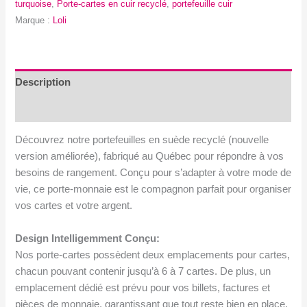
turquoise
,
Porte-cartes en cuir recyclé
,
portefeuille cuir
recyclé
Marque :
Loli
-
Couleurs
variées.
Version
Description
2
Avis (0)
Découvrez notre portefeuilles en suède recyclé (nouvelle
version améliorée), fabriqué au Québec pour répondre à vos
besoins de rangement. Conçu pour s’adapter à votre mode de
vie, ce porte-monnaie est le compagnon parfait pour organiser
vos cartes et votre argent.
Design Intelligemment Conçu:
Nos porte-cartes possèdent deux emplacements pour cartes,
chacun pouvant contenir jusqu’à 6 à 7 cartes. De plus, un
emplacement dédié est prévu pour vos billets, factures et
pièces de monnaie, garantissant que tout reste bien en place.