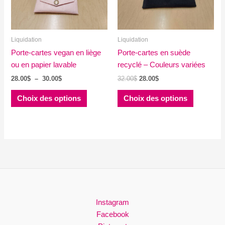
choisies
sur
la
Liquidation
Liquidation
page
Porte-cartes vegan en liège
du
Porte-cartes en suède
ou en papier lavable
produit
recyclé – Couleurs variées
Plage
Le
Le
28.00
$
–
30.00
$
32.00
$
28.00
$
de
prix
prix
Ce
Ce
prix :
initial
actuel
Choix des options
Choix des options
produit
produit
28.00$
était :
est :
à
32.00$.
28.00$.
a
a
30.00$
plusieurs
plusieurs
variations.
variations
Les
Les
options
options
peuvent
peuvent
être
être
choisies
choisies
Instagram
sur
sur
Facebook
la
la