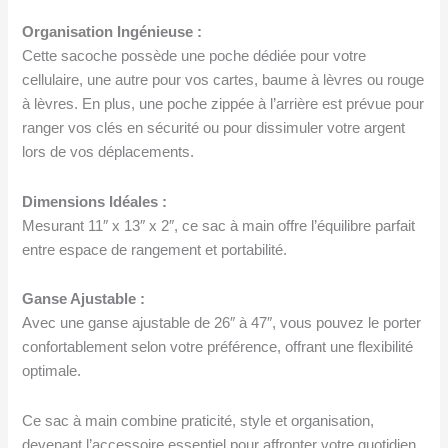
la
page
Organisation Ingénieuse :
du
Cette sacoche possède une poche dédiée pour votre
produit
cellulaire, une autre pour vos cartes, baume à lèvres ou rouge
à lèvres. En plus, une poche zippée à l’arrière est prévue pour
ranger vos clés en sécurité ou pour dissimuler votre argent
lors de vos déplacements.
Dimensions Idéales :
Mesurant 11″ x 13″ x 2″, ce sac à main offre l’équilibre parfait
entre espace de rangement et portabilité.
Ganse Ajustable :
Avec une ganse ajustable de 26″ à 47″, vous pouvez le porter
confortablement selon votre préférence, offrant une flexibilité
optimale.
Ce sac à main combine praticité, style et organisation,
devenant l’accessoire essentiel pour affronter votre quotidien