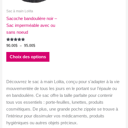
Sac à main Lolita
Sacoche bandoulière noir –
Sac imperméable avec ou
sans noeud
Note
Plage
90.00
$
–
95.00
$
5.00
de
sur 5
Ce
prix :
Choix des options
produit
90.00$
à
a
95.00$
plusieurs
variations.
Découvrez le sac à main Lolita, conçu pour s’adapter à la vie
Les
mouvementée de tous les jours en le portant sur l’épaule ou
options
en bandoulière. Ce sac offre la taille parfaite pour contenir
peuvent
tous vos essentiels : porte-feuilles, lunettes, produits
être
cosmétiques. De plus, une grande poche zippée se trouve à
choisies
l’intérieur pour dissimuler vos médicaments, produits
sur
hygiéniques ou autres objets précieux.