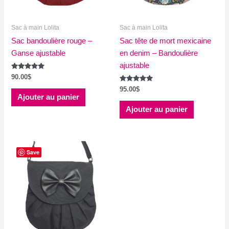
la
sur
page
la
Sac à main Lolita
Sac à main Lolita
du
page
Sac bandoulière rouge –
produit
Sac tête de mort mexicaine
du
Ganse ajustable
en denim – Bandoulière
produit
ajustable
Note
90.00
$
5.00
sur 5
Note
95.00
$
5.00
Ajouter au panier
sur 5
Ajouter au panier
Save