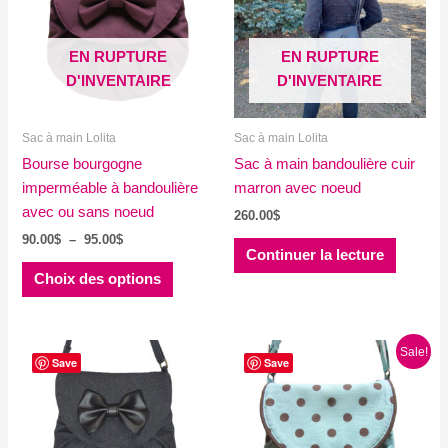
EN RUPTURE
EN RUPTURE
D'INVENTAIRE
D'INVENTAIRE
Sac à main Lolita
Sac à main Lolita
Bourse bourgogne
Sac à main bandoulière cuir
imperméable à bandoulière
marron avec noeud
avec ou sans noeud
260.00
$
Plage
90.00
$
–
95.00
$
Continuer la lecture
de
Ce
prix :
Choix des options
produit
90.00$
à
a
95.00$
plusieurs
Sale!
variations.
Save
Save
Les
options
peuvent