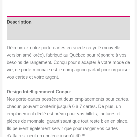
suède
recyclé
avec
Description
dentelle.
Avis (0)
Version
2
Découvrez notre porte-cartes en suède recyclé (nouvelle
version améliorée), fabriqué au Québec pour répondre à vos
besoins de rangement. Conçu pour s’adapter à votre mode de
vie, ce porte-monnaie est le compagnon parfait pour organiser
vos cartes et votre argent.
Design Intelligemment Conçu:
Nos porte-cartes possèdent deux emplacements pour cartes,
chacun pouvant contenir jusqu’à 6 à 7 cartes. De plus, un
emplacement dédié est prévu pour vos billets, factures et
pièces de monnaie, garantissant que tout reste bien en place.
Ils peuvent également servir que pour ranger vos cartes
d’affaires, peut en contenir jusqu’à 40 !!!