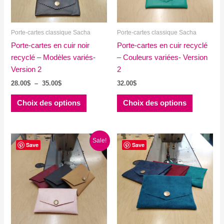
Porte-cartes classique Sacha
Porte-cartes classique Sacha
Porte-cartes en cuir noir
Porte-cartes en cuir recyclé
recyclé – Modèles variés-
– Couleurs variées- Version
Version 2
2
Plage
28.00
$
–
35.00
$
32.00
$
de
Ce
Ce
prix :
Choix des options
Choix des options
produit
produit
28.00$
à
a
a
35.00$
plusieurs
plusieurs
Sale!
variations.
variations
Save
Save
Les
Les
options
options
peuvent
peuvent
être
être
choisies
choisies
sur
sur