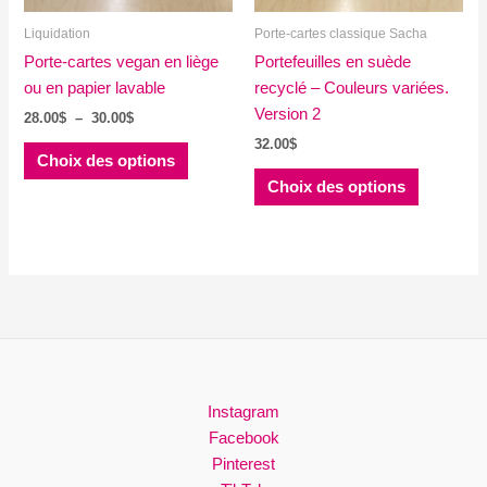
la
la
Liquidation
Porte-cartes classique Sacha
page
page
Porte-cartes vegan en liège
du
Portefeuilles en suède
du
ou en papier lavable
produit
recyclé – Couleurs variées.
produit
Version 2
Plage
28.00
$
–
30.00
$
de
32.00
$
Ce
prix :
Choix des options
produit
Ce
28.00$
Choix des options
à
a
produit
30.00$
plusieurs
a
variations.
plusieurs
Les
variations
options
Les
peuvent
options
être
peuvent
choisies
être
sur
choisies
Instagram
la
sur
Facebook
page
la
Pinterest
du
page