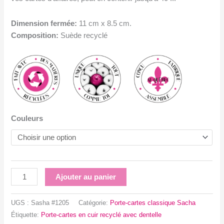
Dimension fermée:
11 cm x 8.5 cm.
Composition:
Suède recyclé
Couleurs
quantité
Ajouter au panier
de
Porte-
UGS :
Sasha #1205
Catégorie:
Porte-cartes classique Sacha
cartes
Étiquette:
Porte-cartes en cuir recyclé avec dentelle
en