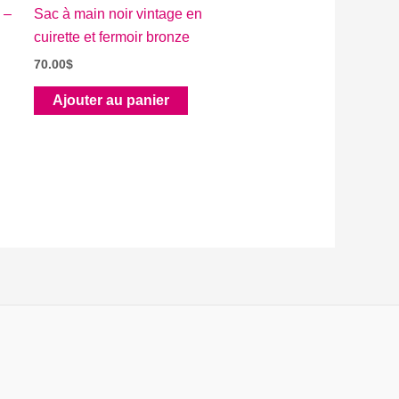
 –
Sac à main noir vintage en
cuirette et fermoir bronze
70.00
$
Ajouter au panier
uit
ieurs
tions.
ons
ent
sies
e