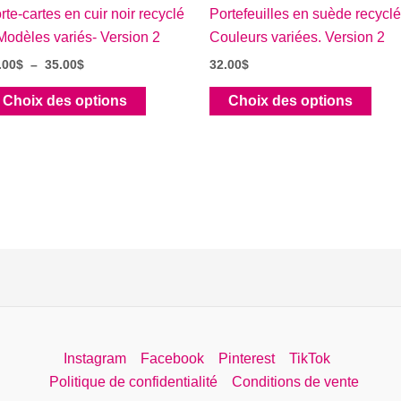
rte-cartes en cuir noir recyclé
Portefeuilles en suède recyclé
Modèles variés- Version 2
Couleurs variées. Version 2
Plage
.00
$
–
35.00
$
32.00
$
de
Ce
Ce
prix :
Choix des options
Choix des options
28.00$
produit
prod
à
a
a
35.00$
plusieurs
plus
variations.
varia
Les
Les
options
opti
peuvent
peuv
être
être
choisies
choi
sur
sur
la
la
Instagram
Facebook
Pinterest
TikTok
page
pag
Politique de confidentialité
Conditions de vente
du
du