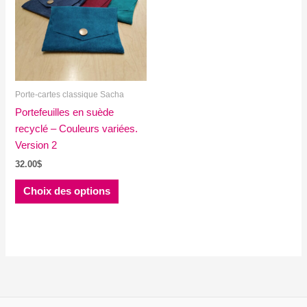
Porte-cartes classique Sacha
Portefeuilles en suède
recyclé – Couleurs variées.
Version 2
32.00
$
Ce
Choix des options
produit
a
plusieurs
variations.
Les
options
peuvent