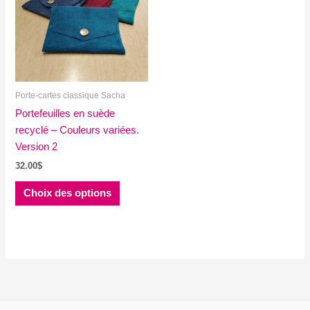
Porte-cartes classique Sacha
Portefeuilles en suède
recyclé – Couleurs variées.
Version 2
32.00
$
Ce
Choix des options
produit
a
plusieurs
variations.
Les
options
peuvent