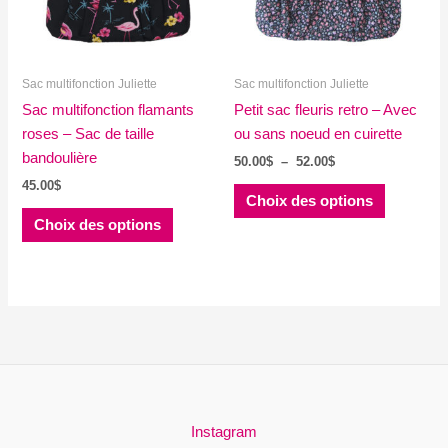
sur
choisies
la
sur
page
la
Sac multifonction Juliette
Sac multifonction Juliette
du
page
Sac multifonction flamants
produit
Petit sac fleuris retro – Avec
du
roses – Sac de taille
ou sans noeud en cuirette
produit
bandoulière
Plage
50.00
$
–
52.00
$
de
45.00
$
Ce
prix :
Choix des options
Ce
produit
50.00$
Choix des options
à
produit
a
52.00$
a
plusieurs
plusieurs
variations
variations.
Les
Les
options
options
peuvent
peuvent
être
être
choisies
choisies
sur
Instagram