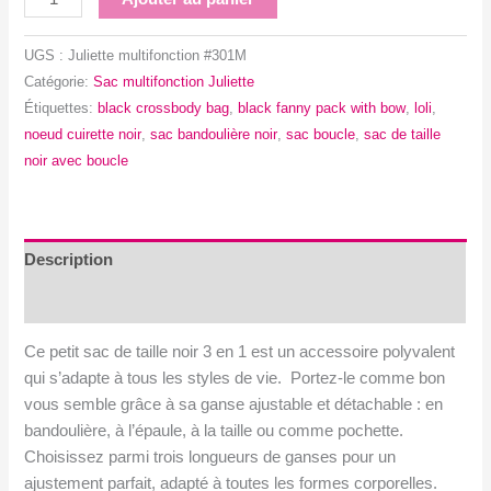
de
Petit
UGS :
Juliette multifonction #301M
sac
Catégorie:
Sac multifonction Juliette
de
Étiquettes:
black crossbody bag
,
black fanny pack with bow
,
loli
,
taille
noeud cuirette noir
,
sac bandoulière noir
,
sac boucle
,
sac de taille
noir
noir avec boucle
avec
ou
sans
noeud
Description
-
Avis (0)
Bandoulière
ajustable
Ce petit sac de taille noir 3 en 1 est un accessoire polyvalent
qui s’adapte à tous les styles de vie. Portez-le comme bon
vous semble grâce à sa ganse ajustable et détachable : en
bandoulière, à l’épaule, à la taille ou comme pochette.
Choisissez parmi trois longueurs de ganses pour un
ajustement parfait, adapté à toutes les formes corporelles.