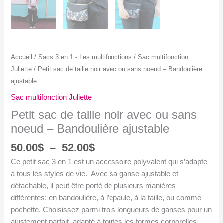
Accueil
/
Sacs 3 en 1 - Les multifonctions
/
Sac multifonction
Juliette
/ Petit sac de taille noir avec ou sans noeud – Bandoulière
ajustable
Sac multifonction Juliette
Petit sac de taille noir avec ou sans
noeud – Bandoulière ajustable
Plage
50.00
$
–
52.00
$
de
Ce petit sac 3 en 1 est un accessoire polyvalent qui s’adapte
prix :
à tous les styles de vie. Avec sa ganse ajustable et
50.00$
détachable, il peut être porté de plusieurs manières
à
différentes: en bandoulière, à l’épaule, à la taille, ou comme
52.00$
pochette. Choisissez parmi trois longueurs de ganses pour un
ajustement parfait, adapté à toutes les formes corporelles.