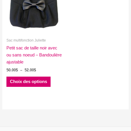
Sac multifonction Juliette
Petit sac de taille noir avec
ou sans noeud – Bandoulière
ajustable
Plage
50.00
$
–
52.00
$
de
Ce
prix :
Choix des options
produit
50.00$
à
a
52.00$
plusieurs
variations.
Les
options
peuvent