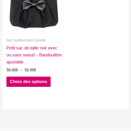
Sac multifonction Juliette
Petit sac de taille noir avec
ou sans noeud – Bandoulière
ajustable
Plage
50.00
$
–
52.00
$
de
Ce
prix :
Choix des options
produit
50.00$
à
a
52.00$
plusieurs
variations.
Les
options
peuvent