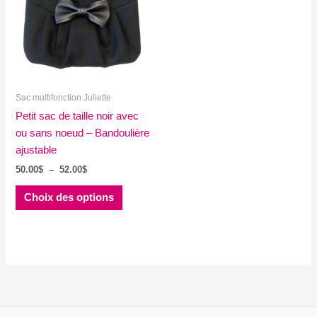
Sac multifonction Juliette
Petit sac de taille noir avec
ou sans noeud – Bandoulière
ajustable
Plage
50.00
$
–
52.00
$
de
Ce
prix :
Choix des options
produit
50.00$
à
a
52.00$
plusieurs
variations.
Les
options
peuvent