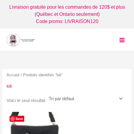
Aller
Livraison gratuite pour les commandes de 120$ et plus
au
(Québec et Ontario seulement)
contenu
Code promo: LIVRAISON120
Accueil
/ Produits identifiés “loli”
loli
Voici le seul résultat
Save