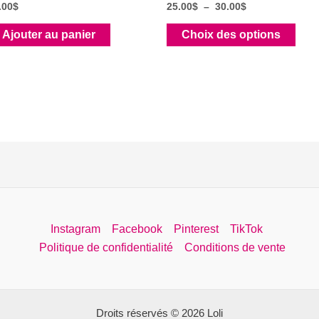
Plage
.00
$
25.00
$
–
30.00
$
de
Ce
prix :
Ajouter au panier
Choix des options
25.00$
prod
à
a
30.00$
plus
varia
Les
opti
peuv
être
choi
sur
Instagram
Facebook
Pinterest
TikTok
la
Politique de confidentialité
Conditions de vente
pag
du
prod
Droits réservés © 2026 Loli