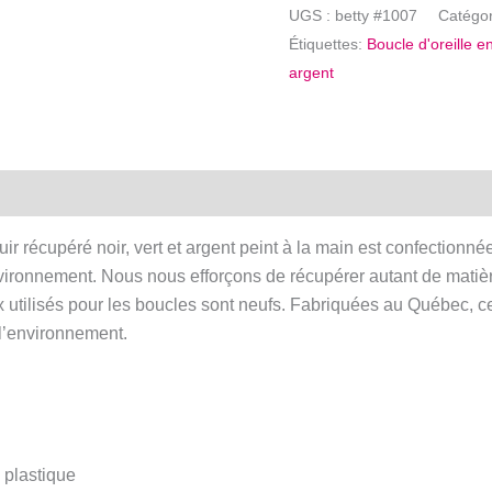
Boucle
UGS :
betty #1007
Catégo
d'oreille
Étiquettes:
Boucle d'oreille e
en
argent
cuir
récupéré
-
Noeud
noir,
vert
ir récupéré noir, vert et argent peint à la main est confectionnée
et
vironnement. Nous nous efforçons de récupérer autant de matiè
argent
x utilisés pour les boucles sont neufs. Fabriquées au Québec, c
 l’environnement.
 plastique