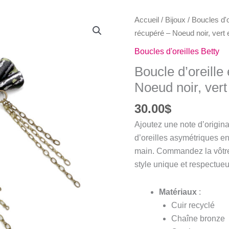
Accueil
/
Bijoux
/
Boucles d'o
récupéré – Noeud noir, vert 
Boucles d'oreilles Betty
Boucle d’oreille
Noeud noir, vert
30.00
$
Ajoutez une note d’origina
d’oreilles asymétriques en 
main. Commandez la vôtre
style unique et respectue
Matériaux
:
Cuir recyclé
Chaîne bronze