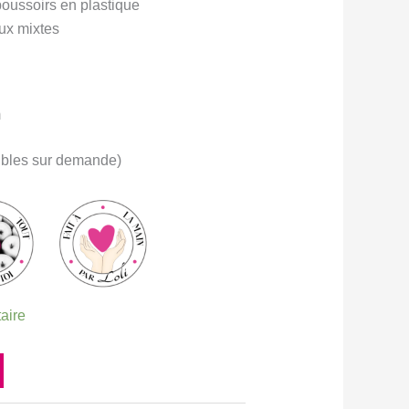
oussoirs en plastique
ux mixtes
m
nibles sur demande)
taire