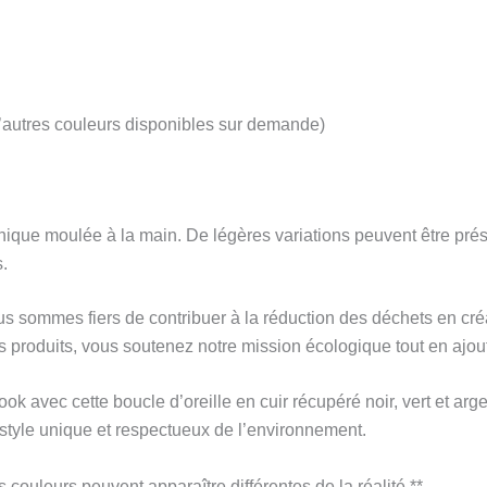
(D’autres couleurs disponibles sur demande)
que moulée à la main. De légères variations peuvent être prése
.
 sommes fiers de contribuer à la réduction des déchets en créan
 produits, vous soutenez notre mission écologique tout en ajout
look avec cette boucle d’oreille en cuir récupéré noir, vert et a
style unique et respectueux de l’environnement.
s couleurs peuvent apparaître différentes de la réalité **