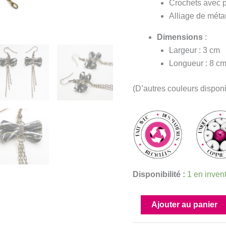
Crochets avec p
Alliage de méta
Dimensions
:
Largeur : 3 cm
Longueur : 8 c
(D’autres couleurs dispo
Disponibilité :
1 en inven
quantité
Ajouter au panier
de