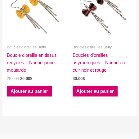
Boucles d'oreilles Betty
Boucles d'oreilles Betty
Boucle d’oreille en tissus
Boucles d’oreilles
recyclés – Noeud jaune
asymétriques – Noeud en
moutarde
cuir noir et rouge
Le
Le
28.00
$
20.00
$
30.00
$
prix
prix
initial
actuel
Ajouter au panier
Ajouter au panier
était :
est :
28.00$.
20.00$.