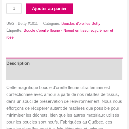
quantité
Ajouter au panier
de
Boucle
UGS :
Betty #1011
Catégorie:
Boucles d'oreilles Betty
d'oreille
Étiquette:
Boucle d'oreille fleurie - Noeud en tissu recyclé noir et
fleurie
rose
-
Noeud
en
tissu
Description
recyclé
Avis (0)
noir
et
Cette magnifique boucle d’oreille fleurie ultra féminin est
rose
confectionnée avec amour à partir de nos retailles de tissus,
dans un souci de préservation de l’environnement. Nous nous
efforçons de récupérer autant de matières que possible pour
minimiser les déchets, bien que les autres matériaux utilisés
pour les boucles sont neufs. Fabriquées au Québec, ces