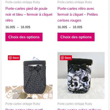
Porte-cartes vintage Ruby
Porte-cartes vintage Ruby
Porte-cartes pied de poule
Porte-cartes rétro avec
noir et bleu – fermoir à cliquet
fermoir à cliquet – Petites
rétro
cerises rouges
Plage
Plage
16.00
$
–
18.00
$
16.00
$
–
18.00
$
de
de
Ce
Ce
prix :
prix :
Choix des options
Choix des options
produit
produit
16.00$
16.00$
à
à
a
a
18.00$
18.00$
plusieurs
plusieurs
variations.
variations
Save
Save
Les
Les
options
options
peuvent
peuvent
être
être
choisies
choisies
sur
sur
la
la
Porte-cartes vintage Ruby
Porte-cartes vintage Ruby
page
page