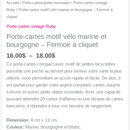
Accueil
/
Porte-cartes/porte-monnaies
/
Porte-cartes vintage
Ruby
/ Porte-cartes motif vélo marine et bourgogne – Fermoir à
cliquet
Porte-cartes vintage Ruby
Porte-cartes motif vélo marine et
bourgogne – Fermoir à cliquet
Plage
16.00
$
–
18.00
$
de
Ce porte-cartes compact avec motif de petites bicyclettes
prix :
possède une poche au devant pour insérer votre carte la plus
16.00$
utilisée, vous permettant un accès rapide et facile. De plus, il
à
est parfait pour garder votre argent comptant, cartes, baume
18.00$
à lèvres et autres petits objets essentiels. Avec une capacité
pouvant atteindre 20 cartes d’affaires ou une dizaine de cartes
bancaires, il répondra à tous vos besoins de rangement.
Dimension:
8 cm x 13 cm.
bourgogne et blanc.
Couleur:
Marine,