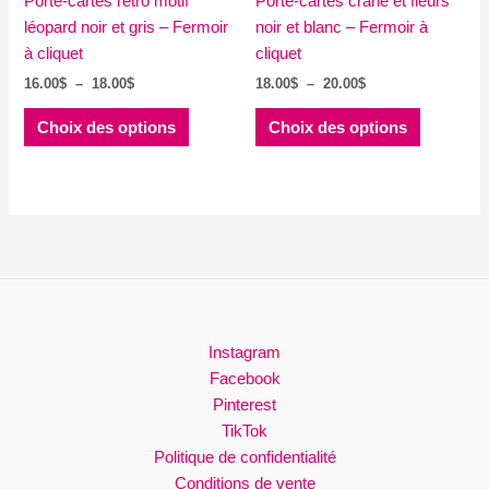
Porte-cartes rétro motif
du
Porte-cartes crâne et fleurs
du
léopard noir et gris – Fermoir
produit
noir et blanc – Fermoir à
produit
à cliquet
cliquet
Plage
Plage
16.00
$
–
18.00
$
18.00
$
–
20.00
$
de
de
Ce
Ce
prix :
prix :
Choix des options
Choix des options
produit
produit
16.00$
18.00$
à
à
a
a
18.00$
20.00$
plusieurs
plusieurs
variations.
variations
Les
Les
options
options
peuvent
peuvent
être
être
choisies
choisies
Instagram
sur
sur
Facebook
la
la
Pinterest
page
page
TikTok
du
du
Politique de confidentialité
produit
produit
Conditions de vente