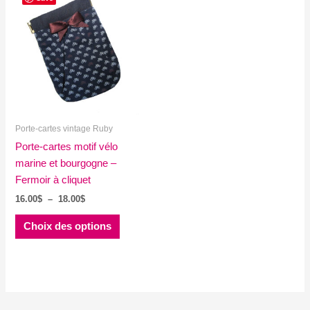
Porte-cartes vintage Ruby
Porte-cartes motif vélo
marine et bourgogne –
Fermoir à cliquet
Plage
16.00
$
–
18.00
$
de
Ce
prix :
Choix des options
produit
16.00$
à
a
18.00$
plusieurs
variations.
Les