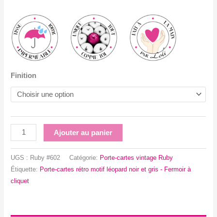
Finition
quantité
Ajouter au panier
de
Porte-
UGS :
Ruby #602
Catégorie:
Porte-cartes vintage Ruby
cartes
Étiquette:
Porte-cartes rétro motif léopard noir et gris - Fermoir à
rétro
cliquet
motif
léopard
noir