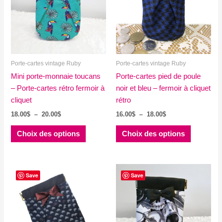
Porte-cartes vintage Ruby
Porte-cartes vintage Ruby
Mini porte-monnaie toucans
Porte-cartes pied de poule
– Porte-cartes rétro fermoir à
noir et bleu – fermoir à cliquet
cliquet
rétro
Plage
Plage
18.00
$
–
20.00
$
16.00
$
–
18.00
$
de
de
Ce
Ce
prix :
prix :
Choix des options
Choix des options
produit
produit
18.00$
16.00$
à
à
a
a
20.00$
18.00$
plusieurs
plusieurs
variations.
variations
Save
Save
Les
Les
options
options
peuvent
peuvent