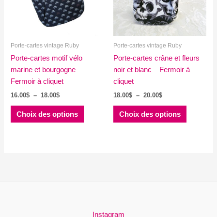
être
être
choisies
choisies
sur
sur
la
la
Porte-cartes vintage Ruby
Porte-cartes vintage Ruby
page
page
Porte-cartes motif vélo
du
Porte-cartes crâne et fleurs
du
marine et bourgogne –
produit
noir et blanc – Fermoir à
produit
Fermoir à cliquet
cliquet
Plage
Plage
16.00
$
–
18.00
$
18.00
$
–
20.00
$
de
de
Ce
Ce
prix :
prix :
Choix des options
Choix des options
produit
produit
16.00$
18.00$
à
à
a
a
18.00$
20.00$
plusieurs
plusieurs
variations.
variations
Les
Les
options
options
peuvent
peuvent
être
être
choisies
choisies
Instagram