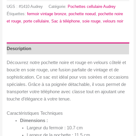
Pochette
UGS :
#1410 Audrey
Catégorie:
Pochettes cellulaire Audrey
noire
Étiquettes:
fermoir vintage bronze
,
pochette noeud
,
pochette noire
et
et rouge
,
porte cellulaire
,
Sac à téléphone
,
soie rouge
,
velours noir
rouge,
velours
côtelé
et
Description
soie
-
Découvrez notre pochette noire et rouge en velours côtelé et
Fermoir
boucle en soie rouge, une fusion parfaite de vintage et de
vintage
sophistication. Ce sac est idéal pour vos soirées et occasions
spéciales. Grâce à sa poignée détachable, il vous permet de
transporter votre téléphone avec classe tout en ajoutant une
touche d’élégance à votre tenue.
Caractéristiques Techniques
Dimensions :
Largeur du fermoir : 10.7 cm
Largeur de la pochette : 11.5 cm