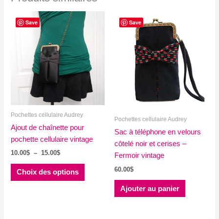
Save
Save
Pochettes cellulaire Audrey
Pochettes cellulaire Audrey
Ajout de chaînette pour
Sac à téléphone en velours
pochette cellulaire vintage
côtelé noir et cerises –
Plage
10.00
$
–
15.00
$
Fermoir vintage
de
Ce
prix :
60.00
$
Choix des options
produit
10.00$
à
Ajouter au panier
a
15.00$
plusieurs
variations.