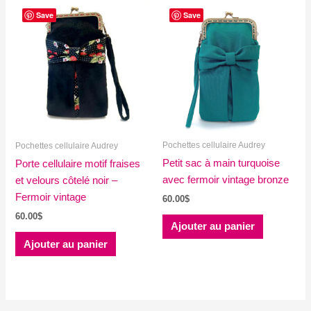
Les
Save
Save
options
peuvent
être
choisies
sur
la
page
du
Pochettes cellulaire Audrey
Pochettes cellulaire Audrey
produit
Petit sac à main turquoise
Porte cellulaire motif fraises
avec fermoir vintage bronze
et velours côtelé noir –
Fermoir vintage
60.00
$
60.00
$
Ajouter au panier
Ajouter au panier