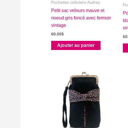
Pochettes cellulaire Audrey
Po
Petit sac velours mauve et
Po
noeud gris foncé avec fermoir
bl
vintage
vi
60.00
$
60
Ajouter au panier