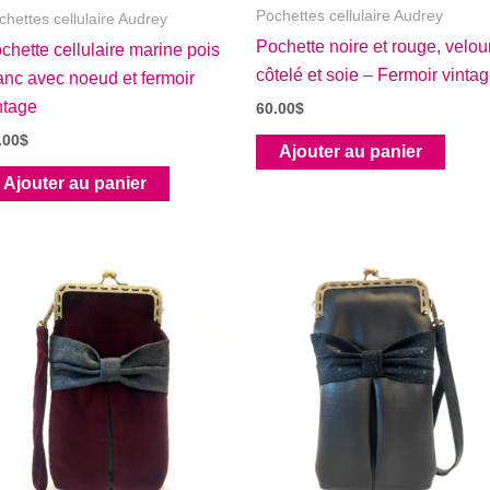
Pochettes cellulaire Audrey
chettes cellulaire Audrey
Pochette noire et rouge, velou
chette cellulaire marine pois
côtelé et soie – Fermoir vinta
anc avec noeud et fermoir
ntage
60.00
$
.00
$
Ajouter au panier
Ajouter au panier