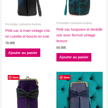
Pochettes cellulaire Audrey
Pochettes cellulaire Audrey
Petit sac turquoise et dentelle
Petit sac à main vintage chic
noir avec fermoir vintage
en cuirette et boucle en soie
bronze
70.00
$
60.00
$
Ajouter au panier
Ajouter au panier
Save
Save