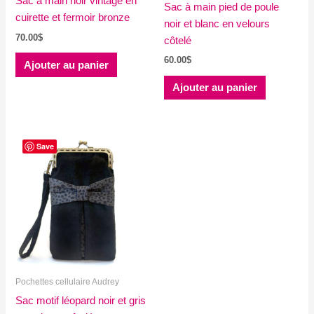
Sac à main noir vintage en
Sac à main pied de poule
cuirette et fermoir bronze
noir et blanc en velours
70.00
$
côtelé
60.00
$
Ajouter au panier
Ajouter au panier
Save
Pochettes cellulaire Audrey
Sac motif léopard noir et gris