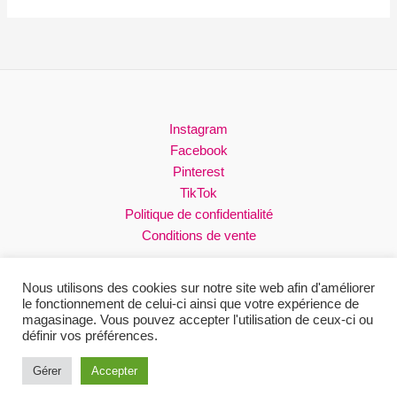
variations
Les
options
peuvent
être
choisies
Instagram
sur
Facebook
la
Pinterest
page
TikTok
du
Politique de confidentialité
produit
Conditions de vente
Nous utilisons des cookies sur notre site web afin d'améliorer
le fonctionnement de celui-ci ainsi que votre expérience de
magasinage. Vous pouvez accepter l'utilisation de ceux-ci ou
Droits réservés © 2026 Loli
définir vos préférences.
Site web conçu par Fifty North Studios
Gérer
Accepter