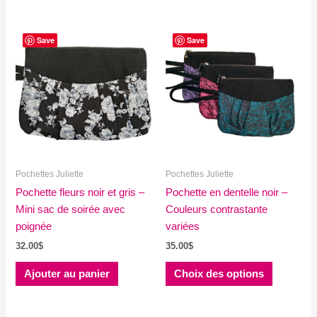
Save
Save
Pochettes Juliette
Pochettes Juliette
Pochette fleurs noir et gris –
Pochette en dentelle noir –
Mini sac de soirée avec
Couleurs contrastante
poignée
variées
32.00
$
35.00
$
Ce
Ajouter au panier
Choix des options
produit
a
plusieurs