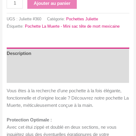
quantité
Ajouter au panier
de
Pochette
UGS :
Juliette #360
Catégorie:
Pochettes Juliette
La
Étiquette:
Pochette La Muerte - Mini sac tête de mort mexicaine
Muerte
-
Mini
sac
Description
tête
Information complémentaire
de
mort
Avis (0)
mexicaine
Vous êtes à la recherche d’une pochette à la fois élégante,
fonctionnelle et d’origine locale ? Découvrez notre pochette La
Muerte, méticuleusement conçue à la main.
Protection Optimale :
Avec cet étui zippé et doublé en deux sections, ne vous
inquiétez plus des éventuelles égratignures de votre