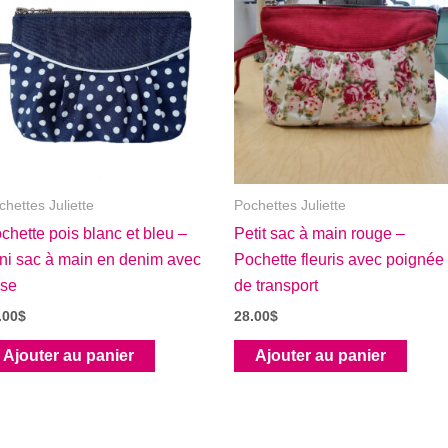
chettes Juliette
Pochettes Juliette
chette pois blanc et bleu –
Petit sac à main rouge –
ni sac à main en denim avec
Pochette fleuris avec poignée
se
de transport
.00
$
28.00
$
Ajouter au panier
Ajouter au panier