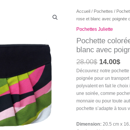
Accueil
/
Pochettes
/
Pochett
rose et blanc avec poignée d
Pochettes Juliette
Pochette colorée 
blanc avec poig
Le
Le
28.00
$
14.00
$
prix
pri
Découvrez notre pochette 
initial
act
poignée pour un transport 
était :
est
polyvalent en fait le choi
28.00$.
14.
une soirée, comme pochet
monnaie ou pour toute autr
pochette s’adapte à tous 
Dimension:
20.5 cm x 16