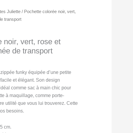
es Juliette
/ Pochette colorée noir, vert,
e transport
noir, vert, rose et
née de transport
x
zippée funky équipée d’une petite
uel
facile et élégant. Son design
 :
x idéal comme sac à main chic pour
00$.
te à maquillage, comme porte-
e utilité que vous lui trouverez. Cette
vos besoins.
.5 cm.