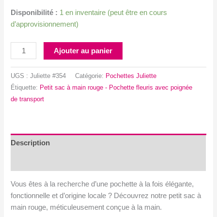
Disponibilité :
1 en inventaire (peut être en cours
d’approvisionnement)
quantité
Ajouter au panier
de
Petit
UGS :
Juliette #354
Catégorie:
Pochettes Juliette
sac
Étiquette:
Petit sac à main rouge - Pochette fleuris avec poignée
à
de transport
main
rouge
-
Pochette
Description
fleuris
Avis (0)
avec
poignée
Vous êtes à la recherche d’une pochette à la fois élégante,
de
fonctionnelle et d’origine locale ? Découvrez notre petit sac à
transport
main rouge, méticuleusement conçue à la main.