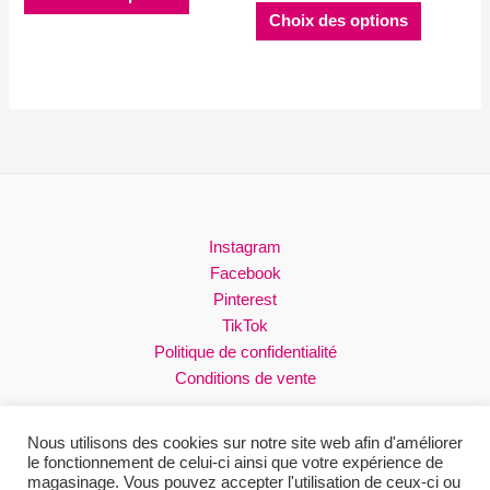
produit
Ce
40.00$
Choix des options
à
a
produit
48.00$
plusieurs
a
variations.
plusieurs
Les
variations
options
Les
peuvent
options
être
peuvent
choisies
être
sur
choisies
Instagram
la
sur
Facebook
page
la
Pinterest
du
page
TikTok
produit
du
Politique de confidentialité
produit
Conditions de vente
Nous utilisons des cookies sur notre site web afin d'améliorer
le fonctionnement de celui-ci ainsi que votre expérience de
magasinage. Vous pouvez accepter l'utilisation de ceux-ci ou