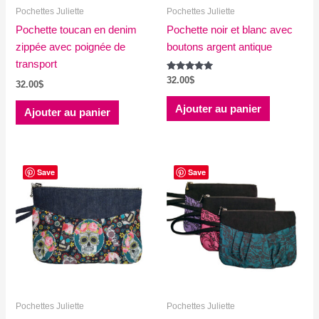
Pochettes Juliette
Pochettes Juliette
Pochette toucan en denim
Pochette noir et blanc avec
zippée avec poignée de
boutons argent antique
transport
Note
32.00
$
32.00
$
5.00
sur 5
Ajouter au panier
Ajouter au panier
Save
Save
Pochettes Juliette
Pochettes Juliette