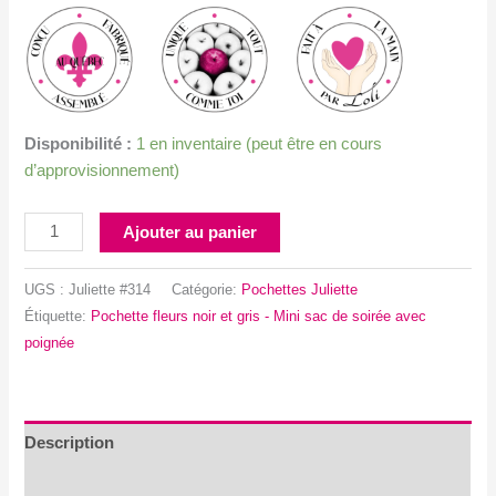
Disponibilité :
1 en inventaire (peut être en cours
d’approvisionnement)
quantité
Ajouter au panier
de
Pochette
UGS :
Juliette #314
Catégorie:
Pochettes Juliette
fleurs
Étiquette:
Pochette fleurs noir et gris - Mini sac de soirée avec
noir
poignée
et
gris
-
Mini
Description
sac
Avis (0)
de