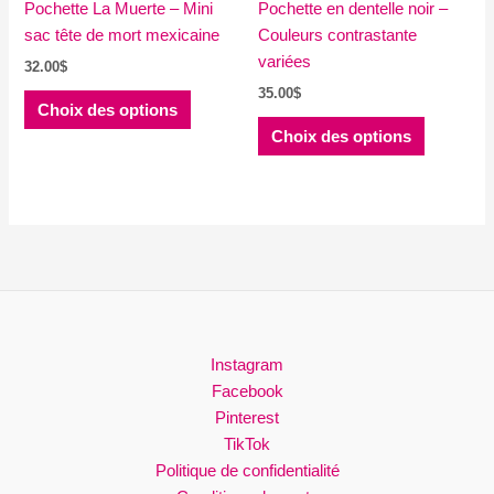
Pochette La Muerte – Mini
Pochette en dentelle noir –
sac tête de mort mexicaine
Couleurs contrastante
variées
32.00
$
35.00
$
Ce
Choix des options
produit
Ce
Choix des options
a
produit
plusieurs
a
variations.
plusieurs
Les
variations
options
Les
peuvent
options
être
peuvent
choisies
être
sur
choisies
Instagram
la
sur
Facebook
page
la
Pinterest
du
page
TikTok
produit
du
Politique de confidentialité
produit