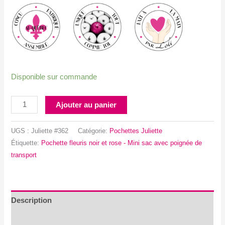
Disponible sur commande
quantité
Ajouter au panier
de
Pochette
UGS :
Juliette #362
Catégorie:
Pochettes Juliette
fleurie
Étiquette:
Pochette fleuris noir et rose - Mini sac avec poignée de
noir
transport
et
rose
-
Mini
Description
sac
Avis (0)
avec