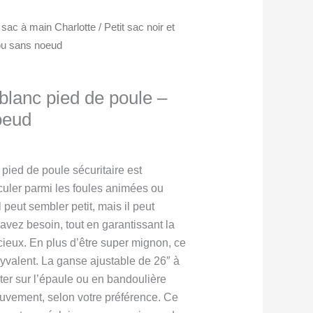
t sac à main Charlotte
/ Petit sac noir et
 ou sans noeud
t blanc pied de poule –
oeud
Plage
$
de
 pied de poule sécuritaire est
prix :
rculer parmi les foules animées ou
80.00$
l peut sembler petit, mais il peut
à
 avez besoin, tout en garantissant la
85.00$
cieux. En plus d’être super mignon, ce
olyvalent. La ganse ajustable de 26″ à
ter sur l’épaule ou en bandoulière
ouvement, selon votre préférence. Ce