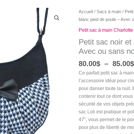
Accueil
/
Sacs à main
/
Peti
blanc pied de poule – Avec
Petit sac à main Charlotte
Petit sac noir e
Avec ou sans n
80.00
$
–
85.00
Ce parfait petit sac à main
l’accessoire idéal pour ci
pour danser toute la nuit. I
contenir tout ce dont vous
sécurité de vos objets pré
sac Loli est pratique et p
47″, vous permet de le por
pour plus de liberté de m