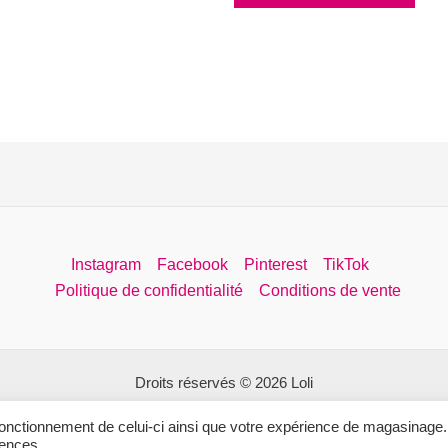
à
60.00$
prod
a
85.00$
à
a
plusieurs
85.00$
plus
variations.
varia
Les
Les
options
opti
peuvent
peuv
être
être
choisies
choi
sur
sur
la
Instagram
Facebook
Pinterest
TikTok
la
page
Politique de confidentialité
Conditions de vente
pag
du
du
produit
prod
Droits réservés © 2026 Loli
Site web conçu par Fifty North Studios
 fonctionnement de celui-ci ainsi que votre expérience de magasinage.
rences.