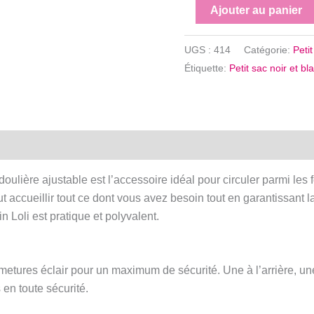
quantité
Ajouter au panier
de
Petit
UGS :
414
Catégorie:
Peti
sac
Étiquette:
Petit sac noir et b
noir
et
blanc
pied
de
poule
ndoulière ajustable est l’accessoire idéal pour circuler parmi le
-
peut accueillir tout ce dont vous avez besoin tout en garantissant 
Avec
 Loli est pratique et polyvalent.
ou
sans
noeud
metures éclair pour un maximum de sécurité. Une à l’arrière, une 
 en toute sécurité.