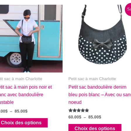
Sa
tit sac à main Charlotte
Petit sac à main Charlotte
tit sac à main pois noir et
Petit sac bandoulière denim
anc avec bandoulière
bleu pois blanc – Avec ou san
ustable
noeud
Plage
.00
$
–
85.00
$
de
Note
Plage
60.00
$
–
85.00
$
Ce
5.00
prix :
de
Choix des options
sur 5
Ce
80.00$
produit
prix :
Choix des options