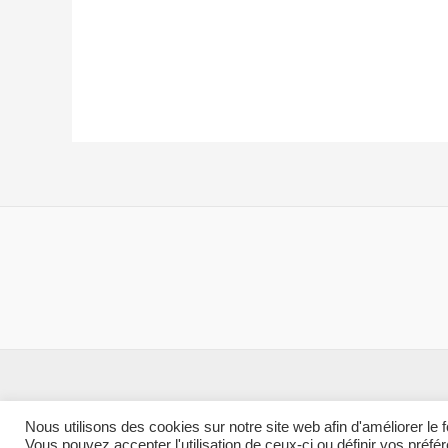
à
a
85.00$
plusieurs
variations.
Les
options
peuvent
être
choisies
sur
la
page
du
produit
Nous utilisons des cookies sur notre site web afin d'améliorer le
Vous pouvez accepter l'utilisation de ceux-ci ou définir vos préfé