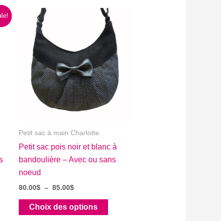
le!
Petit sac à main Charlotte
Petit sac pois noir et blanc à
s
bandoulière – Avec ou sans
noeud
Plage
80.00
$
–
85.00
$
de
Ce
prix :
Choix des options
80.00$
produit