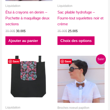
Liquidation
Liquidation
Étui à crayons en denim –
Sac pliable hydrofuge –
Pochette à maquillage deux
Fourre-tout squelettes noir et
sections
crème
Le
Le
Le
Le
39.00
$
30.00
$
35.00
$
25.00
$
prix
prix
prix
prix
Ce
initial
actuel
initial
actuel
Ajouter au panier
Choix des options
produit
était :
est :
était :
est :
39.00$.
30.00$.
35.00$.
25.00$.
a
plusieurs
Sale!
variations
Save
Save
Les
options
peuvent
être
choisies
sur
la
Liquidation
page
Broches noeud papillon