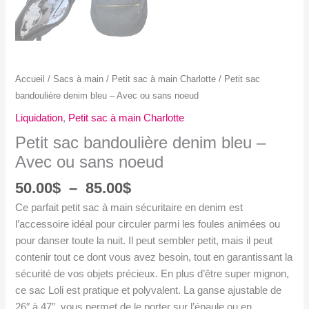
Accueil
/
Sacs à main
/
Petit sac à main Charlotte
/ Petit sac
bandoulière denim bleu – Avec ou sans noeud
Liquidation
,
Petit sac à main Charlotte
Petit sac bandoulière denim bleu –
Avec ou sans noeud
Plage
50.00
$
–
85.00
$
de
Ce parfait petit sac à main sécuritaire en denim est
prix :
l’accessoire idéal pour circuler parmi les foules animées ou
50.00$
pour danser toute la nuit. Il peut sembler petit, mais il peut
à
contenir tout ce dont vous avez besoin, tout en garantissant la
85.00$
sécurité de vos objets précieux. En plus d’être super mignon,
ce sac Loli est pratique et polyvalent. La ganse ajustable de
26″ à 47″, vous permet de le porter sur l’épaule ou en