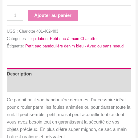
quantité
Ajouter au panier
de
Petit
UGS :
Charlotte 401-402-403
sac
Catégories:
Liquidation
,
Petit sac à main Charlotte
bandoulière
Étiquette:
Petit sac bandoulière denim bleu - Avec ou sans noeud
denim
bleu
-
Avec
Description
ou
Avis (0)
sans
noeud
Ce parfait petit sac bandoulière denim est l’accessoire idéal
pour circuler parmi les foules animées ou pour danser toute la
nuit. Il peut sembler petit, mais il peut accueillir tout ce dont
vous avez besoin tout en garantissant la sécurité de vos
objets précieux. En plus d’être super mignon, ce sac à main
Loli est pratique et polyvalent.