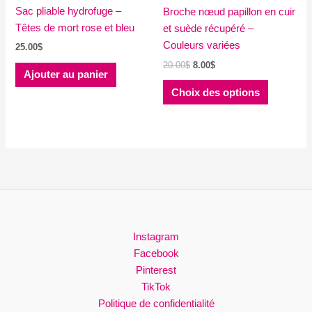
Sac pliable hydrofuge –
du
Broche nœud papillon en cuir
Têtes de mort rose et bleu
produit
et suède récupéré –
Couleurs variées
25.00
$
Le
Le
20.00
$
8.00
$
Ajouter au panier
prix
prix
Ce
initial
actuel
Choix des options
produit
était :
est :
20.00$.
8.00$.
a
plusieurs
variations
Les
options
peuvent
être
choisies
Instagram
sur
Facebook
la
Pinterest
page
TikTok
du
Politique de confidentialité