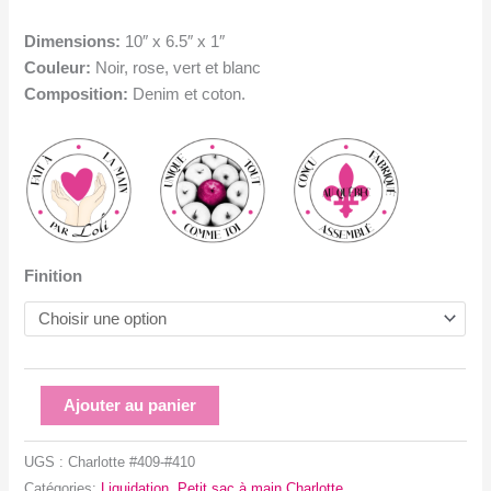
Dimensions:
10″ x 6.5″ x 1″
Couleur:
Noir, rose, vert et blanc
Composition:
Denim et coton.
Finition
quantité
Ajouter au panier
de
Petit
UGS :
Charlotte #409-#410
sac
Catégories:
Liquidation
,
Petit sac à main Charlotte