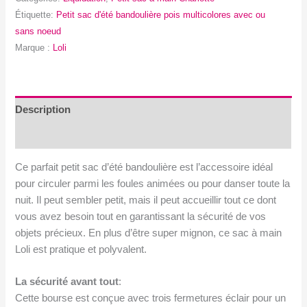
d'été
Étiquette:
Petit sac d'été bandoulière pois multicolores avec ou
bandoulière
sans noeud
pois
Marque :
Loli
multicolores
-
Fait
main
Description
à
Avis (0)
Montréal
Ce parfait petit sac d’été bandoulière est l’accessoire idéal
pour circuler parmi les foules animées ou pour danser toute la
nuit. Il peut sembler petit, mais il peut accueillir tout ce dont
vous avez besoin tout en garantissant la sécurité de vos
objets précieux. En plus d’être super mignon, ce sac à main
Loli est pratique et polyvalent.
La sécurité avant tout
:
Cette bourse est conçue avec trois fermetures éclair pour un