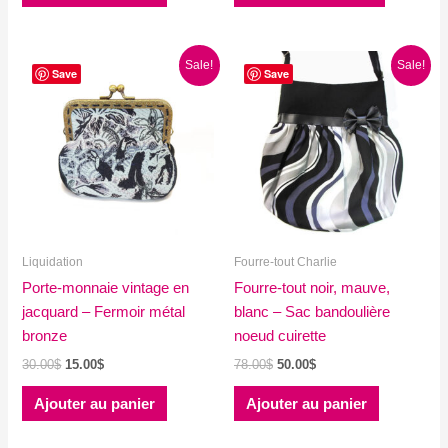
produit
était :
est :
était :
est :
35.00$.
25.00$.
20.00$.
5.00$.
a
plusieurs
Sale!
Sale!
variations
Save
Save
Les
options
peuvent
être
choisies
sur
la
Liquidation
Fourre-tout Charlie
page
Porte-monnaie vintage en
Fourre-tout noir, mauve,
du
jacquard – Fermoir métal
blanc – Sac bandoulière
produit
bronze
noeud cuirette
Le
Le
Le
Le
30.00
$
15.00
$
78.00
$
50.00
$
prix
prix
prix
prix
initial
actuel
initial
actuel
Ajouter au panier
Ajouter au panier
était :
est :
était :
est :
30.00$.
15.00$.
78.00$.
50.00$.