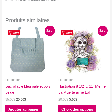
Produits similaires
Sale!
Sale!
Save
Save
Liquidation
Liquidation
Sac pliable bleu pâle et pois
Illustration 8 1/2″ x 11″ Même
beige
La Muerte aime Loli.
Le
Le
Le
Le
35.00
$
25.00
$
20.00
$
5.00
$
prix
prix
prix
prix
Ce
initial
actuel
initial
actuel
Ajouter au panier
Choix des options