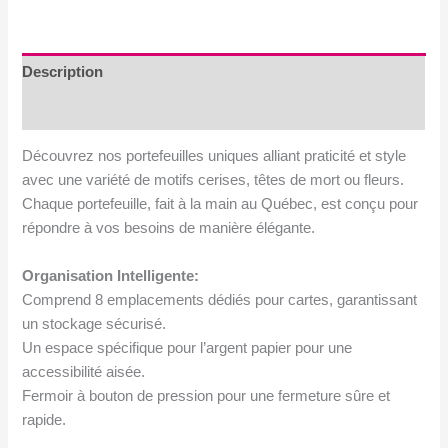
cerises,
fleurs
et
Description
têtes
Avis (0)
de
mort
Découvrez nos portefeuilles uniques alliant praticité et style
avec une variété de motifs cerises, têtes de mort ou fleurs.
Chaque portefeuille, fait à la main au Québec, est conçu pour
répondre à vos besoins de manière élégante.
Organisation Intelligente:
Comprend 8 emplacements dédiés pour cartes, garantissant
un stockage sécurisé.
Un espace spécifique pour l’argent papier pour une
accessibilité aisée.
Fermoir à bouton de pression pour une fermeture sûre et
rapide.