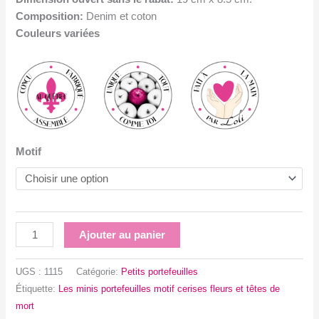
Composition:
Denim et coton
Couleurs variées
Motif
quantité
Ajouter au panier
de
Les
UGS :
1115
Catégorie:
Petits portefeuilles
minis
Étiquette:
Les minis portefeuilles motif cerises fleurs et têtes de
portefeuilles
mort
motifs