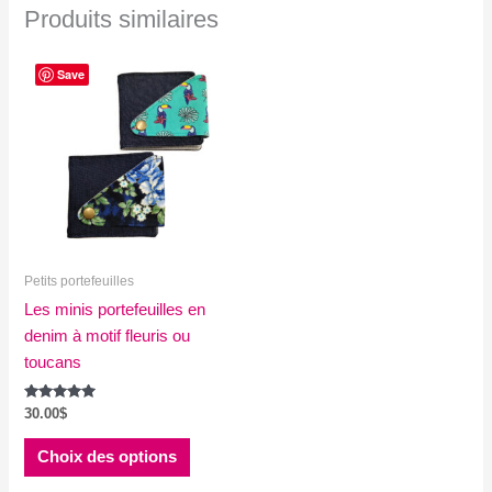
Produits similaires
Save
Petits portefeuilles
Les minis portefeuilles en
denim à motif fleuris ou
toucans
Note
30.00
$
5.00
sur 5
Ce
Choix des options
produit