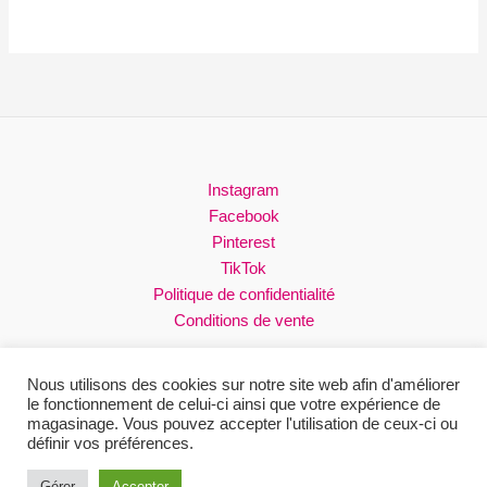
a
plusieurs
variations.
Les
options
peuvent
être
choisies
Instagram
sur
Facebook
la
Pinterest
page
TikTok
du
Politique de confidentialité
produit
Conditions de vente
Nous utilisons des cookies sur notre site web afin d'améliorer
le fonctionnement de celui-ci ainsi que votre expérience de
magasinage. Vous pouvez accepter l'utilisation de ceux-ci ou
Droits réservés © 2026 Loli
définir vos préférences.
Site web conçu par Fifty North Studios
Gérer
Accepter