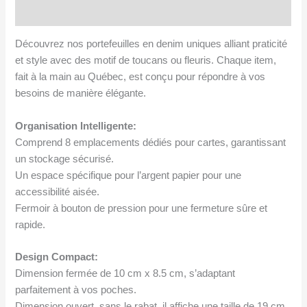
Avis (1)
fleuris
ou
Découvrez nos portefeuilles en denim uniques alliant praticité
toucans
et style avec des motif de toucans ou fleuris. Chaque item,
fait à la main au Québec, est conçu pour répondre à vos
besoins de manière élégante.
Organisation Intelligente:
Comprend 8 emplacements dédiés pour cartes, garantissant
un stockage sécurisé.
Un espace spécifique pour l’argent papier pour une
accessibilité aisée.
Fermoir à bouton de pression pour une fermeture sûre et
rapide.
Design Compact:
Dimension fermée de 10 cm x 8.5 cm, s’adaptant
parfaitement à vos poches.
Dimension ouvert, sans le rabat, il affiche une taille de 19 cm