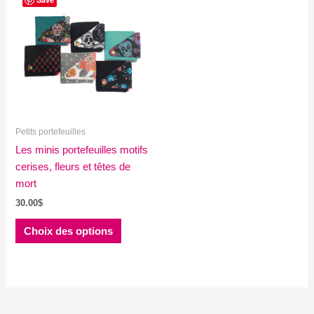
Petits portefeuilles
Les minis portefeuilles motifs
cerises, fleurs et têtes de
mort
30.00
$
Ce
Choix des options
produit
a
plusieurs
variations.
Les