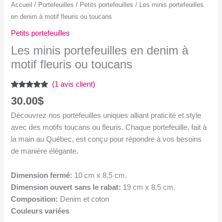
Accueil
/
Portefeuilles
/
Petits portefeuilles
/ Les minis portefeuilles
en denim à motif fleuris ou toucans
Petits portefeuilles
Les minis portefeuilles en denim à
motif fleuris ou toucans
(
1
avis client)
Noté
1
5.00
30.00
$
sur 5
basé sur
Découvrez nos portefeuilles uniques alliant praticité et style
notation
client
avec des motifs toucans ou fleuris. Chaque portefeuille, fait à
la main au Québec, est conçu pour répondre à vos besoins
de manière élégante.
Dimension fermé:
10 cm x 8.5 cm.
Dimension ouvert sans le rabat:
19 cm x 8.5 cm.
Composition:
Denim et coton
Couleurs variées