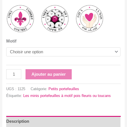
Motif
quantité
Ajouter au panier
de
Les
UGS :
1125
Catégorie:
Petits portefeuilles
minis
Étiquette:
Les minis portefeuilles à motif pois fleuris ou toucans
portefeuilles
en
denim
à
Description
motif