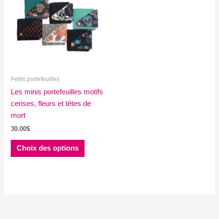
Petits portefeuilles
Les minis portefeuilles motifs
cerises, fleurs et têtes de
mort
30.00
$
Ce
Choix des options
produit
a
plusieurs
variations.
Les
options