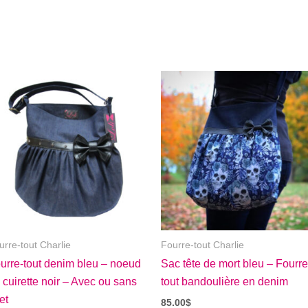
urre-tout Charlie
Fourre-tout Charlie
urre-tout denim bleu – noeud
Sac tête de mort bleu – Fourre
 cuirette noir – Avec ou sans
tout bandoulière en denim
vet
85.00
$