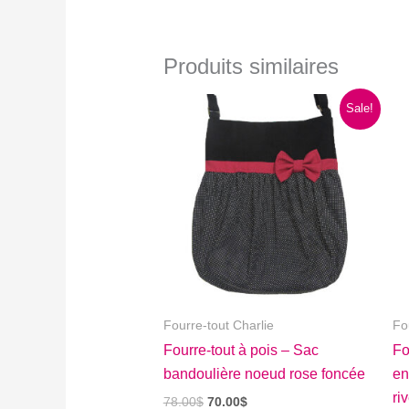
Produits similaires
Sale!
Fourre-tout Charlie
Fo
Fourre-tout à pois – Sac
Fo
bandoulière noeud rose foncée
en
ri
Le
Le
78.00
$
70.00
$