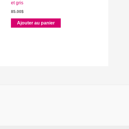
et gris
85.00
$
Ajouter au panier