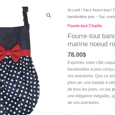
Accueil
/
Sacs fourre-tout
/
F
bandoulière pois – Sac mar
Fourre-tout Charlie
Fourre-tout ban
marine noeud r
78.00
$
Exprimez votre côté coquet
bandoulière à pois conçu
vos aventures. Que ce soi
plein air, une balade à 
de tous les jours, ce sac
p
une élégance inégalée, a
de vos aventures.