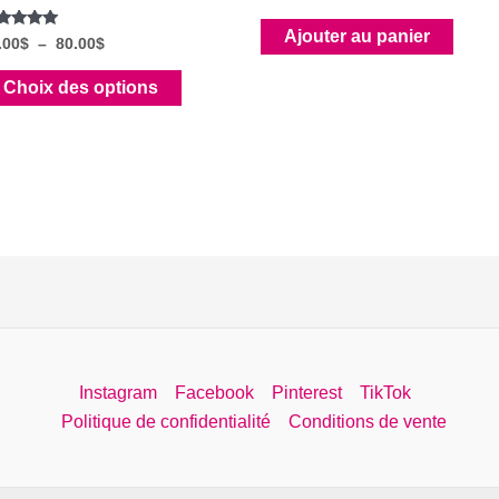
Ajouter au panier
te
Plage
.00
$
–
80.00
$
00
de
r 5
Ce
prix :
Choix des options
78.00$
produit
à
a
80.00$
plusieurs
variations.
Les
options
peuvent
être
choisies
sur
Instagram
Facebook
Pinterest
TikTok
la
Politique de confidentialité
Conditions de vente
page
du
produit