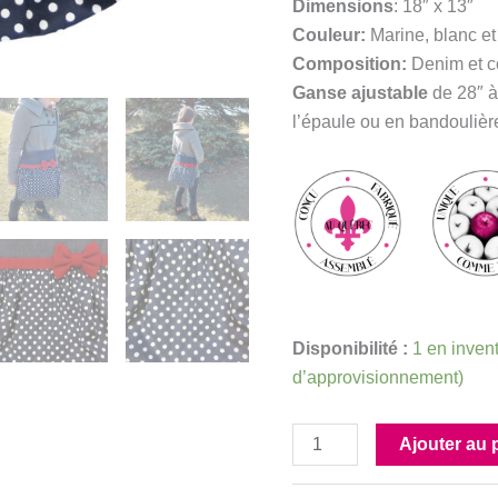
Dimensions
: 18″ x 13″
Couleur:
Marine, blanc et
Composition:
Denim et c
G
anse ajustable
de 28″ à
l’épaule ou en bandoulièr
Disponibilité :
1 en invent
d’approvisionnement)
quantité
Ajouter au 
de
Fourre-