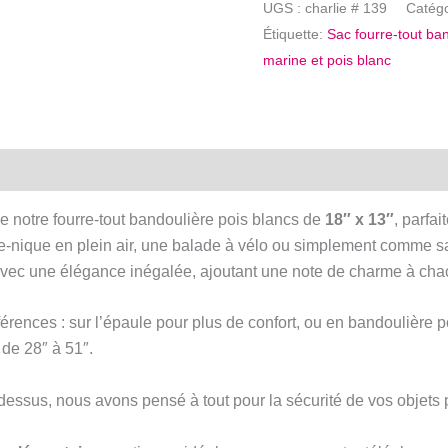
UGS :
charlie # 139
Catég
tout
Étiquette:
Sac fourre-tout ba
bandoulière
marine et pois blanc
pois
-
Sac
marine
noeud
rouge
e notre fourre-tout bandoulière pois blancs de
18″ x 13″
, parfa
e-nique en plein air, une balade à vélo ou simplement comme sa
c une élégance inégalée, ajoutant une note de charme à cha
férences : sur l’épaule pour plus de confort, ou en bandoulière
e
de 28″ à 51″.
dessus, nous avons pensé à tout pour la sécurité de vos objets 