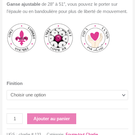
G
anse ajustable
de 28″ à 51″, vous pouvez le porter sur
l’épaule ou en bandoulière pour plus de liberté de mouvement.
Finition
quantité
Ajouter au panier
de
Grand
UGS :
charlie # 133
Catégorie:
Fourre-tout Charlie