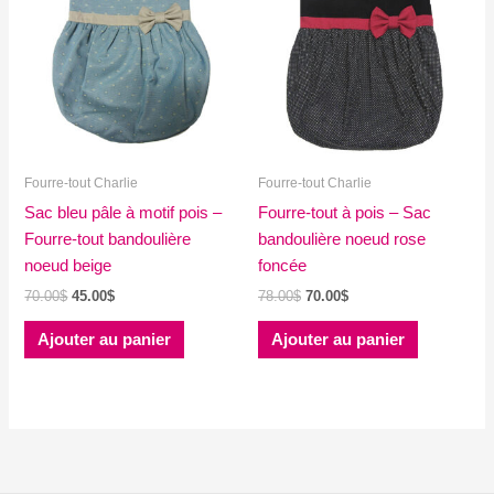
Les
options
peuvent
être
choisies
sur
la
Fourre-tout Charlie
Fourre-tout Charlie
page
Sac bleu pâle à motif pois –
du
Fourre-tout à pois – Sac
Fourre-tout bandoulière
produit
bandoulière noeud rose
noeud beige
foncée
Le
Le
Le
Le
70.00
$
45.00
$
78.00
$
70.00
$
prix
prix
prix
prix
initial
actuel
initial
actuel
Ajouter au panier
Ajouter au panier
était :
est :
était :
est :
70.00$.
45.00$.
78.00$.
70.00$.