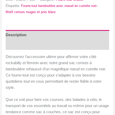
sac
Étiquette:
Fourre-tout bandoulière avec noeud en cuirette noir-
cerises
Motif cerises rouges et pois blanc
-
Fourre-
tout
avec
Description
noeud
Avis (0)
en
cuirette
Découvrez l’accessoire ultime pour affirmer votre côté
noir
rockabilly et féminin avec notre grand sac cerises à
bandoulière rehaussé d’un magnifique nœud en cuirette noir.
Ce fourre-tout est conçu pour s’adapter à vos besoins
quotidiens tout en vous permettant de rester fidèle à votre
style.
Que ce soit pour faire vos courses, des balades à vélo, le
transport de vos essentiels au travail ou même pour un usage
tendance comme sac à couches, ce sac est conçu pour