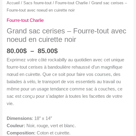
Accueil
/
Sacs fourre-tout
/
Fourre-tout Charlie
/ Grand sac cerises –
Fourre-tout avec noeud en cuirette noir
Fourre-tout Charlie
Grand sac cerises – Fourre-tout avec
noeud en cuirette noir
Plage
80.00
$
–
85.00
$
de
Exprimez votre côté rockabilly au quotidien avec cet unique
prix :
fourre-tout cerises à bandoulière rehaussé d’un magnifique
80.00$
nœud en cuirette. Que ce soit pour faire vos courses, des
à
balades à vélo, le transport de vos essentiels au travail ou
85.00$
même pour un usage tendance comme sac à couches, ce
sac est conçu pour s’adapter à toutes les facettes de votre
vie.
Dimensions
: 18″ x 14″
Couleur:
Noir, rouge, vert et blanc.
Composition:
Coton et cuirette.