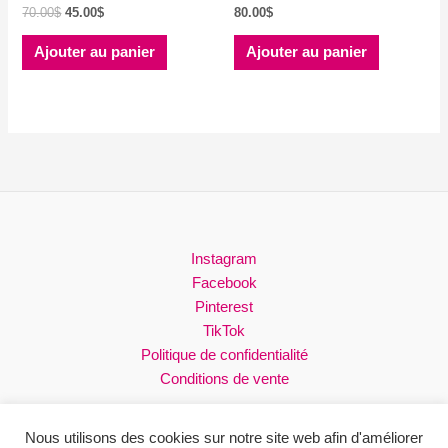
Le
Le
70.00
$
45.00
$
80.00
$
prix
prix
initial
actuel
Ajouter au panier
Ajouter au panier
était :
est :
70.00$.
45.00$.
Instagram
Facebook
Pinterest
TikTok
Politique de confidentialité
Conditions de vente
Nous utilisons des cookies sur notre site web afin d'améliorer