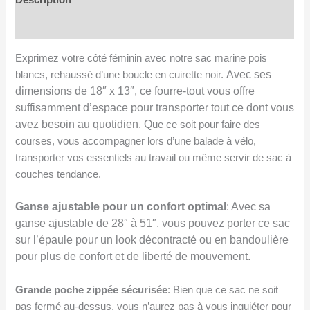
Sac
Avis (0)
marine
pois
Exprimez votre côté féminin avec notre sac marine pois
blancs
Avec ses
blancs, rehaussé d’une boucle en cuirette noir.
dimensions de 18″ x 13″, ce fourre-tout vous offre
suffisamment d’espace pour transporter tout ce dont vous
avez besoin au quotidien. Q
ue ce soit pour faire des
courses, vous accompagner lors d’une balade à vélo,
transporter vos essentiels au travail ou même servir de sac à
couches tendance.
Ganse ajustable pour un confort optimal
: Avec sa
ganse ajustable de 28″ à 51″, vous pouvez porter ce sac
sur l’épaule pour un look décontracté ou en bandoulière
pour plus de confort et de liberté de mouvement.
Grande poche zippée sécurisée
: Bien que ce sac ne soit
pas fermé au-dessus, vous n’aurez pas à vous inquiéter pour