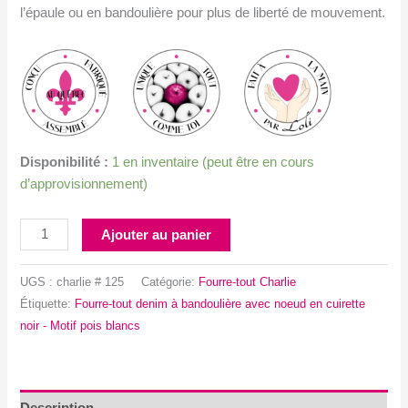
l’épaule ou en bandoulière pour plus de liberté de mouvement.
Disponibilité :
1 en inventaire (peut être en cours
d’approvisionnement)
quantité
Ajouter au panier
de
Fourre-
UGS :
charlie # 125
Catégorie:
Fourre-tout Charlie
tout
Étiquette:
Fourre-tout denim à bandoulière avec noeud en cuirette
bandoulière
noir - Motif pois blancs
noeud
en
cuirette
-
Description