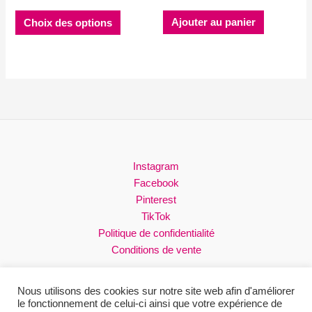
de
Ce
prix :
Ajouter au panier
Choix des options
produit
30.00$
à
a
55.00$
plusieurs
variations.
Les
options
peuvent
être
choisies
Instagram
sur
Facebook
la
Pinterest
page
TikTok
du
Politique de confidentialité
produit
Conditions de vente
Nous utilisons des cookies sur notre site web afin d'améliorer
le fonctionnement de celui-ci ainsi que votre expérience de