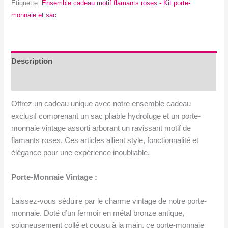
Étiquette:
Ensemble cadeau motif flamants roses - Kit porte-
motif
monnaie et sac
flamants
roses
-
Kit
Description
porte-
Avis (0)
monnaie
et
Offrez un cadeau unique avec notre ensemble cadeau
sac
exclusif comprenant un sac pliable hydrofuge et un porte-
monnaie vintage assorti arborant un ravissant motif de
flamants roses. Ces articles allient style, fonctionnalité et
élégance pour une expérience inoubliable.
Porte-Monnaie Vintage :
Laissez-vous séduire par le charme vintage de notre porte-
monnaie. Doté d’un fermoir en métal bronze antique,
soigneusement collé et cousu à la main, ce porte-monnaie