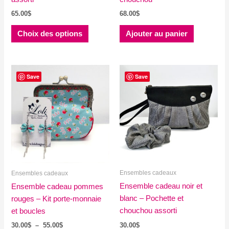
65.00
$
68.00
$
Ce
Choix des options
Ajouter au panier
produit
a
plusieurs
variations.
Save
Save
Les
options
peuvent
être
choisies
sur
la
Ensembles cadeaux
Ensembles cadeaux
page
du
Ensemble cadeau noir et
Ensemble cadeau pommes
produit
blanc – Pochette et
rouges – Kit porte-monnaie
chouchou assorti
et boucles
Plage
30.00
$
30.00
$
–
55.00
$