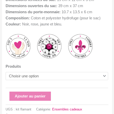
Dimensions ouvertes du sac:
39 cm x 37 cm
Dimensions du porte-monnaie:
10.7 x 13.5 x 6 cm
Composition:
Coton et polyester hydrofuge (pour le sac)
Couleur:
Noir, rose, jaune et bleu.
Produits
quantité
Ajouter au panier
de
Ensemble
UGS :
kit flamant
Catégorie:
Ensembles cadeaux
cadeau