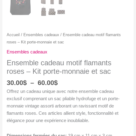
Accueil
/
Ensembles cadeaux
/ Ensemble cadeau motif flamants
roses – Kit porte-monnaie et sac
Ensembles cadeaux
Ensemble cadeau motif flamants
roses – Kit porte-monnaie et sac
Plage
30.00
$
–
60.00
$
de
Offrez un cadeau unique avec notre ensemble cadeau
prix :
exclusif comprenant un sac pliable hydrofuge et un porte-
30.00$
monnaie vintage assorti arborant un ravissant motif de
à
flamants roses. Ces articles allient style, fonctionnalité et
60.00$
élégance pour une expérience inoubliable.
Dimensions fermées du sac:
19 cm x 11 cm x 3 cm