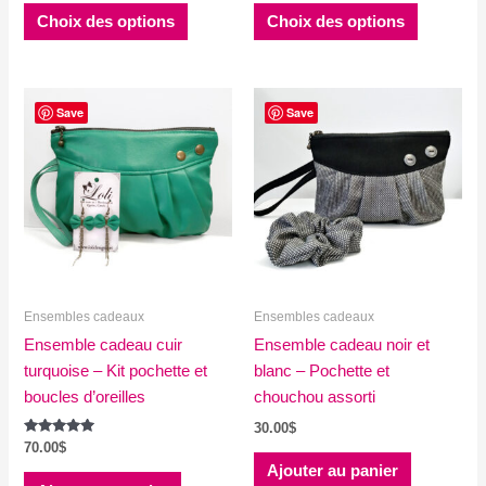
Ce
Ce
prix :
Choix des options
Choix des options
produit
produit
30.00$
à
a
a
58.00$
plusieurs
plusieurs
variations.
variations
Save
Save
Les
Les
options
options
peuvent
peuvent
être
être
choisies
choisies
sur
sur
la
la
Ensembles cadeaux
Ensembles cadeaux
page
page
Ensemble cadeau cuir
du
Ensemble cadeau noir et
du
turquoise – Kit pochette et
produit
blanc – Pochette et
produit
boucles d’oreilles
chouchou assorti
30.00
$
Note
70.00
$
5.00
Ajouter au panier
sur 5