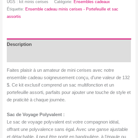
UGS :
kit minis cerises
Catégorie:
Ensembles cadeaux
cadeau
Étiquette:
Ensemble cadeau minis cerises - Portefeuille et sac
mini
assortis
cerises
-
Portefeuille
et
Description
sac
Avis (0)
assorti
Faites plaisir à un amateur de mini cerises avec notre
ensemble cadeau soigneusement conçu, d’une valeur de 132
$. Ce kit exclusif comprend un sac multifonction et un
portefeuille assorti, parfaits pour ajouter une touche de style et
de praticité à chaque journée.
Sac de Voyage Polyvalent :
Le sac de voyage polyvalent est votre compagnon idéal,
offrant une polyvalence sans égal. Avec une ganse ajustable
et détachable, il peut être porté en bandoulière, à l’épaule ou