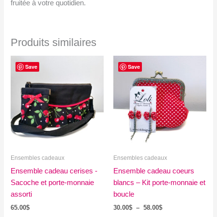
fruitée à votre quotidien.
Produits similaires
Save
Save
Ensembles cadeaux
Ensembles cadeaux
Ensemble cadeau cerises -
Ensemble cadeau coeurs
Sacoche et porte-monnaie
blancs – Kit porte-monnaie et
assorti
boucle
Plage
65.00
$
30.00
$
–
58.00
$
de