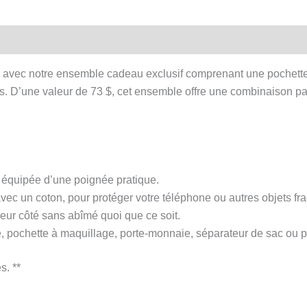
pochette,
portefeuille
et
chouchou
 avec notre ensemble cadeau exclusif comprenant une pochette,
s. D’une valeur de 73 $, cet ensemble offre une combinaison parfait
, équipée d’une poignée pratique.
c un coton, pour protéger votre téléphone ou autres objets fragi
leur côté sans abîmé quoi que ce soit.
 pochette à maquillage, porte-monnaie, séparateur de sac ou pou
s. **