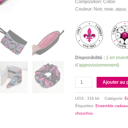
Composition: Coton
Couleur: Noir, rose, aqua
Disponibilité :
1 en invent
d’approvisionnement)
quantité
Ajouter au 
de
Ensemble
UGS :
316 kit
Catégorie:
E
cadeau
Étiquettes:
Ensemble cadeau 
crânes
chouchou
-
Kit