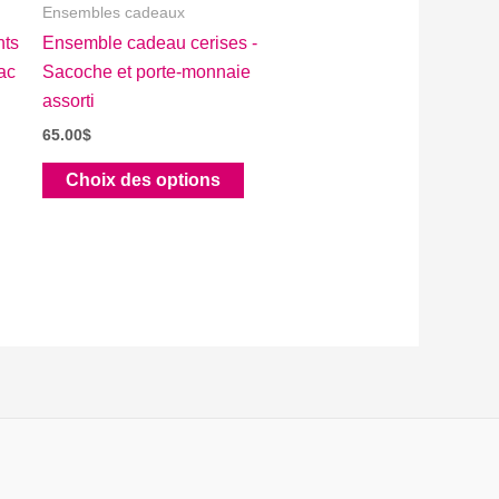
Ensembles cadeaux
nts
Ensemble cadeau cerises -
ac
Sacoche et porte-monnaie
assorti
65.00
$
uit
Ce
Choix des options
produit
ieurs
a
tions.
plusieurs
variations.
ons
Les
ent
options
peuvent
sies
être
choisies
sur
e
la