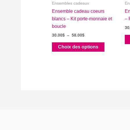
Ensembles cadeaux
En
Ensemble cadeau coeurs
En
blancs – Kit porte-monnaie et
– 
boucle
30
Plage
30.00
$
–
58.00
$
de
Ce
prix :
Choix des options
30.00$
produit
à
a
58.00$
plusieurs
variations.
Les
options
peuvent
être
choisies
sur
la