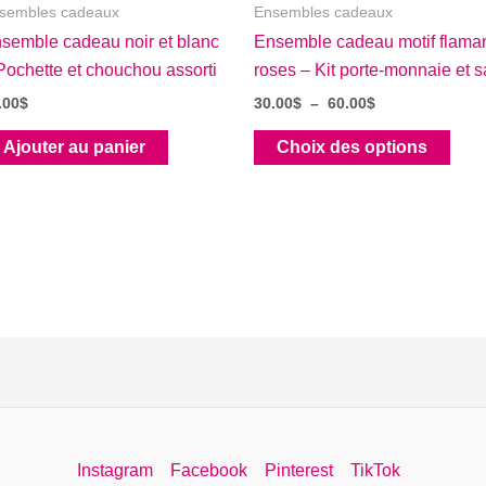
sembles cadeaux
Ensembles cadeaux
semble cadeau noir et blanc
Ensemble cadeau motif flama
Pochette et chouchou assorti
roses – Kit porte-monnaie et s
Plage
.00
$
30.00
$
–
60.00
$
de
Ce
prix :
Ajouter au panier
Choix des options
30.00$
prod
à
a
60.00$
plus
varia
Les
opti
peuv
être
choi
sur
la
Instagram
Facebook
Pinterest
TikTok
pag