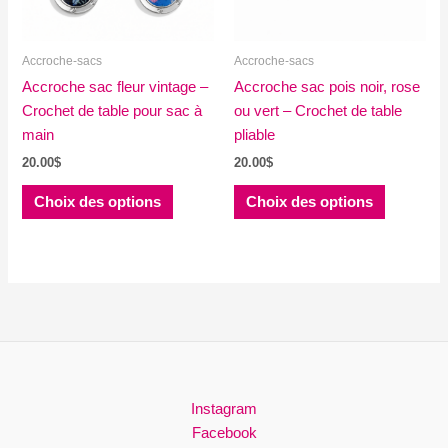
sur
sur
la
la
Accroche-sacs
Accroche-sacs
page
page
Accroche sac fleur vintage –
du
Accroche sac pois noir, rose
du
Crochet de table pour sac à
produit
ou vert – Crochet de table
produit
main
pliable
20.00
$
20.00
$
Ce
Ce
Choix des options
Choix des options
produit
produit
a
a
plusieurs
plusieurs
variations.
variations
Les
Les
options
options
peuvent
peuvent
être
être
choisies
choisies
Instagram
sur
sur
Facebook