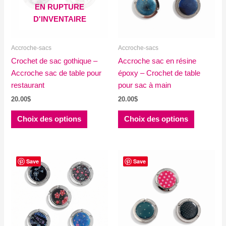
EN RUPTURE
D'INVENTAIRE
Accroche-sacs
Accroche-sacs
Crochet de sac gothique –
Accroche sac en résine
Accroche sac de table pour
époxy – Crochet de table
restaurant
pour sac à main
20.00
$
20.00
$
Ce
Ce
Choix des options
Choix des options
produit
produit
a
a
plusieurs
plusieurs
variations.
variations
Save
Save
Les
Les
options
options
peuvent
peuvent
être
être
choisies
choisies