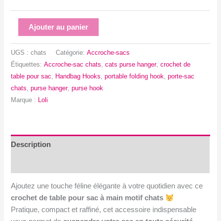
quantité
Ajouter au panier
de
Crochet
UGS :
chats
Catégorie:
Accroche-sacs
de
Étiquettes:
Accroche-sac chats
,
cats purse hanger
,
crochet de
table
table pour sac
,
Handbag Hooks
,
portable folding hook
,
porte-sac
pour
chats
,
purse hanger
,
purse hook
sac
Marque :
Loli
à
main
motif
chats-
Description
Chat
Avis (0)
noir,
roux,
Ajoutez une touche féline élégante à votre quotidien avec ce
tabby
crochet de table pour sac à main motif chats
Pratique, compact et raffiné, cet accessoire indispensable