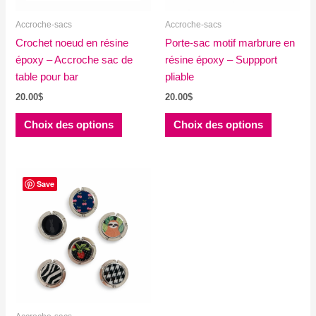
la
la
Accroche-sacs
Accroche-sacs
page
page
Crochet noeud en résine
du
Porte-sac motif marbrure en
du
époxy – Accroche sac de
produit
résine époxy – Suppport
produit
table pour bar
pliable
20.00
$
20.00
$
Ce
Ce
Choix des options
Choix des options
produit
produit
a
a
plusieurs
plusieurs
variations.
variations
Save
Les
Les
options
options
peuvent
peuvent
être
être
choisies
choisies
sur
sur
la
la