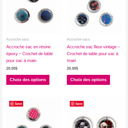
Accroche-sacs
Accroche-sacs
Accroche sac en résine
Accroche sac fleur vintage –
époxy – Crochet de table
Crochet de table pour sac à
pour sac à main
main
20.00
$
20.00
$
Ce
Ce
Choix des options
Choix des options
produit
produit
a
a
plusieurs
plusieurs
variations.
variations
Save
Save
Les
Les
options
options
peuvent
peuvent