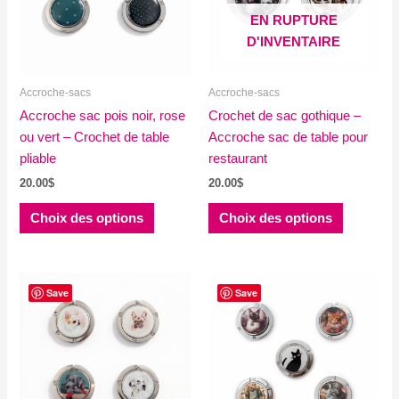
être
être
EN RUPTURE
choisies
choisies
D'INVENTAIRE
sur
sur
la
la
Accroche-sacs
Accroche-sacs
page
page
Accroche sac pois noir, rose
du
Crochet de sac gothique –
du
ou vert – Crochet de table
produit
Accroche sac de table pour
produit
pliable
restaurant
20.00
$
20.00
$
Ce
Ce
Choix des options
Choix des options
produit
produit
a
a
plusieurs
plusieurs
variations.
variations
Save
Save
Les
Les
options
options
peuvent
peuvent
être
être
choisies
choisies