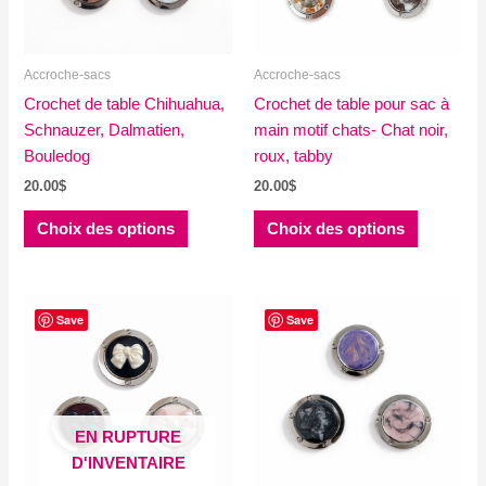
sur
sur
la
la
Accroche-sacs
Accroche-sacs
page
page
Crochet de table Chihuahua,
du
Crochet de table pour sac à
du
Schnauzer, Dalmatien,
produit
main motif chats- Chat noir,
produit
Bouledog
roux, tabby
20.00
$
20.00
$
Ce
Ce
Choix des options
Choix des options
produit
produit
a
a
plusieurs
plusieurs
variations.
variations
Save
Save
Les
Les
options
options
peuvent
peuvent
être
être
EN RUPTURE
choisies
choisies
D'INVENTAIRE
sur
sur