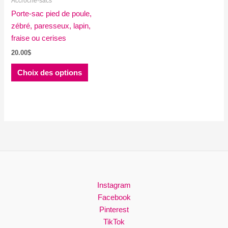
Accroche-sacs
page
page
Porte-sac pied de poule,
du
du
zébré, paresseux, lapin,
produit
produit
fraise ou cerises
20.00
$
Ce
Choix des options
produit
a
plusieurs
variations.
Les
options
peuvent
être
choisies
Instagram
sur
Facebook
la
Pinterest
page
TikTok
du