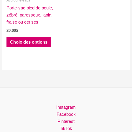
Accroche-sacs
page
page
Porte-sac pied de poule,
du
du
zébré, paresseux, lapin,
produit
produit
fraise ou cerises
20.00
$
Ce
Choix des options
produit
a
plusieurs
variations.
Les
options
peuvent
être
choisies
Instagram
sur
Facebook
la
Pinterest
page
TikTok
du