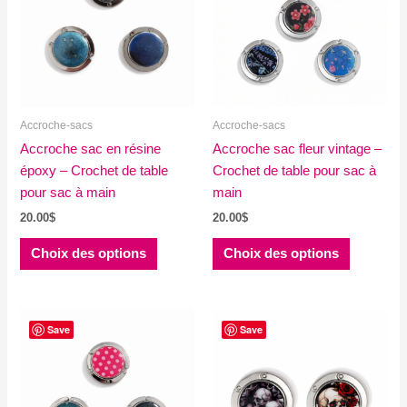
Accroche-sacs
Accroche-sacs
Accroche sac en résine
Accroche sac fleur vintage –
époxy – Crochet de table
Crochet de table pour sac à
pour sac à main
main
20.00
$
20.00
$
Ce
Ce
Choix des options
Choix des options
produit
produit
a
a
plusieurs
plusieurs
variations.
variations
Save
Save
Les
Les
options
options
peuvent
peuvent