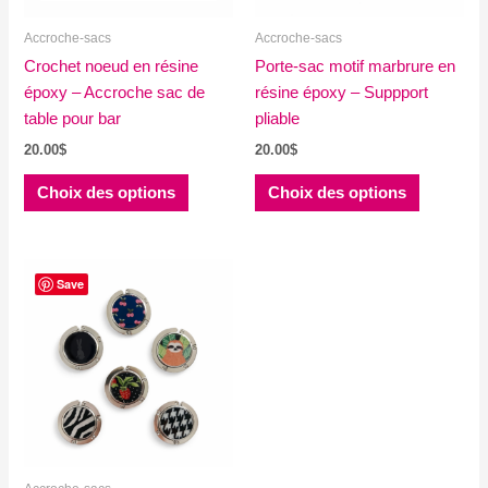
la
la
Accroche-sacs
Accroche-sacs
page
page
Crochet noeud en résine
du
Porte-sac motif marbrure en
du
époxy – Accroche sac de
produit
résine époxy – Suppport
produit
table pour bar
pliable
20.00
$
20.00
$
Ce
Ce
Choix des options
Choix des options
produit
produit
a
a
plusieurs
plusieurs
variations.
variations
Save
Les
Les
options
options
peuvent
peuvent
être
être
choisies
choisies
sur
sur
la
la