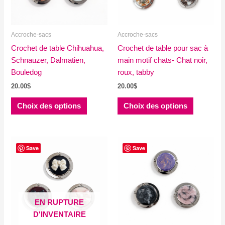
sur
sur
la
la
Accroche-sacs
Accroche-sacs
page
page
Crochet de table Chihuahua,
du
Crochet de table pour sac à
du
Schnauzer, Dalmatien,
produit
main motif chats- Chat noir,
produit
Bouledog
roux, tabby
20.00
$
20.00
$
Ce
Ce
Choix des options
Choix des options
produit
produit
a
a
plusieurs
plusieurs
variations.
variations
Save
Save
Les
Les
options
options
peuvent
peuvent
être
être
EN RUPTURE
choisies
choisies
D'INVENTAIRE
sur
sur