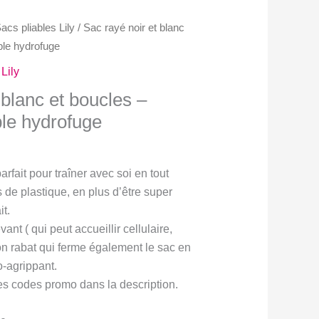
acs pliables Lily
/ Sac rayé noir et blanc
able hydrofuge
Lily
 blanc et boucles –
ble hydrofuge
x
parfait pour traîner avec soi en tout
uel
s de plastique, en plus d’être super
 :
it.
00$.
nt ( qui peut accueillir cellulaire,
on rabat qui ferme également le sac en
o-agrippant.
les codes promo dans la description.