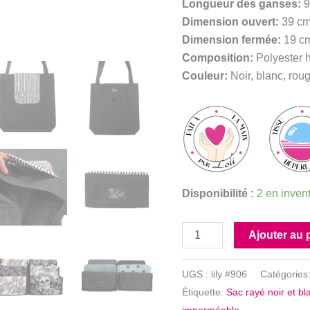
Longueur des ganses:
9
Dimension ouvert:
39 cm
Dimension fermée:
19 cm
Composition:
Polyester h
Couleur:
Noir, blanc, roug
Disponibilité :
2 en inven
quantité
Ajouter au 
de
Sac
UGS :
lily #906
Catégories
rayé
Étiquette:
Sac rayé noir et bl
noir