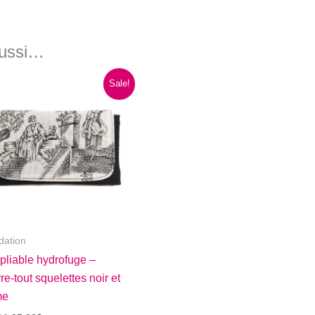
aussi…
Sale!
dation
pliable hydrofuge –
re-tout squelettes noir et
me