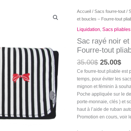
Accueil
/
Sacs fourre-tout
/
S
et boucles – Fourre-tout pli
Liquidation
,
Sacs pliables 
Sac rayé noir et
Fourre-tout plia
Le
Le
35.00
$
25.00
$
prix
pri
Ce fourre-tout pliable est 
initial
act
temps, pour éviter les sac
était :
est
mignon et féminin à souha
35.00$.
25.
Poche appliquée sur le deva
porte-monnaie, clés ) et s
haut à l’aide de ruban aut
Promotion en cours, voir 