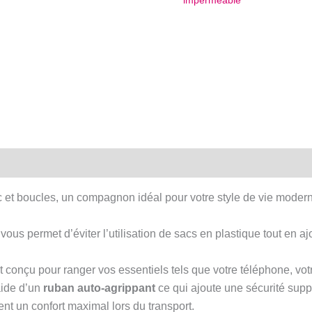
imperméable
et
blanc
et
boucles
-
Fourre-
tout
pliable
hydrofuge
c et boucles, un compagnon idéal pour votre style de vie moder
t vous permet d’éviter l’utilisation de sacs en plastique tout en
t conçu pour ranger vos essentiels tels que votre téléphone, vot
aide d’un
ruban auto-agrippant
ce qui ajoute une sécurité supp
t un confort maximal lors du transport.