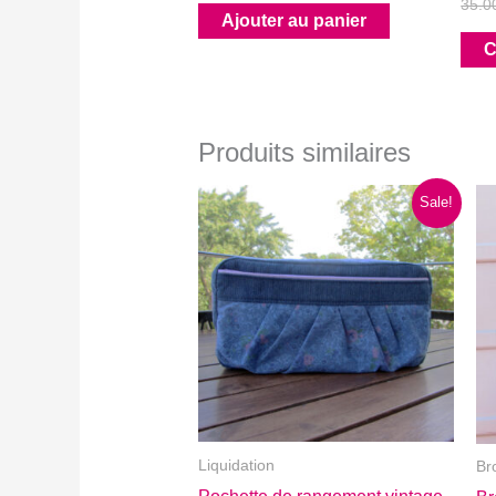
35.0
initial
actuel
Ajouter au panier
était :
est :
C
35.00$.
25.00$.
Produits similaires
Sale!
Liquidation
Br