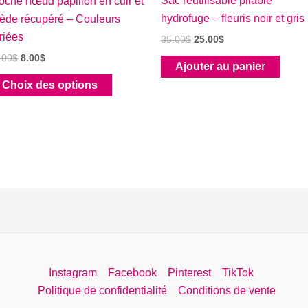
Sac réutilisable pliable
oche nœud papillon en cuir et
hydrofuge – fleuris noir et gris
ède récupéré – Couleurs
riées
Le
Le
35.00
$
25.00
$
prix
prix
Le
Le
.00
$
8.00
$
initial
actuel
Ajouter au panier
prix
prix
était :
est :
Ce
initial
actuel
Choix des options
35.00$.
25.00$.
était :
est :
produit
20.00$.
8.00$.
a
plusieurs
variations.
Les
options
peuvent
être
choisies
sur
Instagram
Facebook
Pinterest
TikTok
la
Politique de confidentialité
Conditions de vente
page