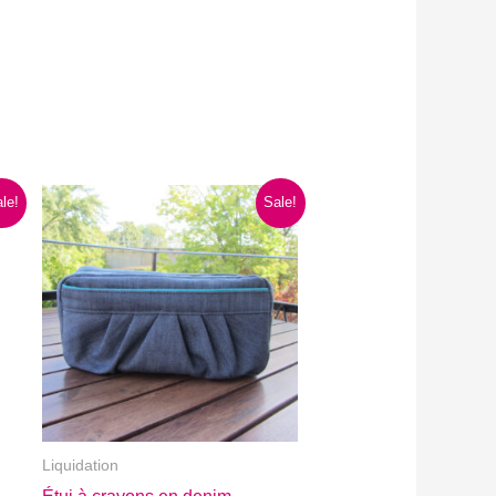
le!
Sale!
Liquidation