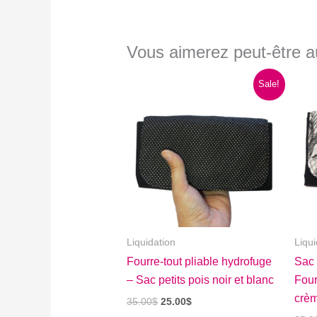
Vous aimerez peut-être 
Sale!
Liquidation
Liqui
Fourre-tout pliable hydrofuge
Sac 
– Sac petits pois noir et blanc
Four
crè
Le
Le
35.00
$
25.00
$
prix
prix