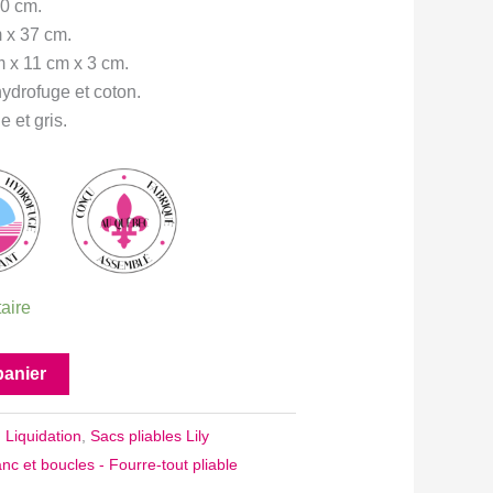
0 cm.
 x 37 cm.
 x 11 cm x 3 cm.
ydrofuge et coton.
e et gris.
taire
panier
:
Liquidation
,
Sacs pliables Lily
anc et boucles - Fourre-tout pliable