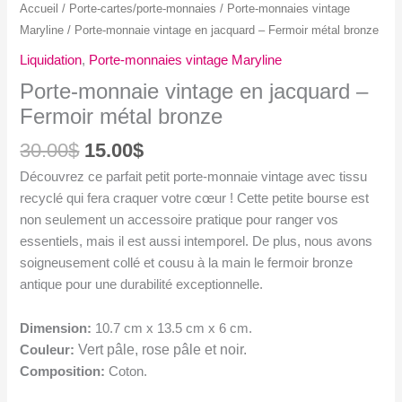
Accueil
/
Porte-cartes/porte-monnaies
/
Porte-monnaies vintage
Maryline
/ Porte-monnaie vintage en jacquard – Fermoir métal bronze
Liquidation
,
Porte-monnaies vintage Maryline
Porte-monnaie vintage en jacquard –
Fermoir métal bronze
Le
Le
30.00
$
15.00
$
prix
prix
Découvrez ce parfait petit porte-monnaie vintage avec tissu
initial
actuel
recyclé qui fera craquer votre cœur ! Cette petite bourse est
était :
est :
non seulement un accessoire pratique pour ranger vos
30.00$.
15.00$.
essentiels, mais il est aussi intemporel. De plus, nous avons
soigneusement collé et cousu à la main le fermoir bronze
antique pour une durabilité exceptionnelle.
Dimension:
10.7 cm x 13.5 cm x 6 cm.
Vert pâle, rose pâle et noir.
Couleur:
Composition:
Coton.