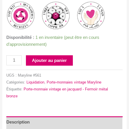
Disponibilité :
1 en inventaire (peut être en cours
d’approvisionnement)
quantité
Ajouter au panier
de
Porte-
UGS :
Maryline #561
monnaie
Catégories:
Liquidation
,
Porte-monnaies vintage Maryline
vintage
Étiquette:
Porte-monnaie vintage en jacquard - Fermoir métal
en
bronze
jacquard
-
Fermoir
métal
Description
bronze