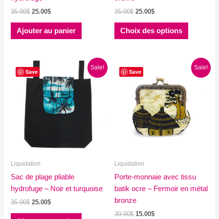
Le
Le
Le
Le
35.00
$
25.00
$
35.00
$
25.00
$
prix
prix
prix
prix
Ce
initial
actuel
initial
actuel
Ajouter au panier
Choix des options
produit
était :
est :
était :
est :
35.00$.
25.00$.
35.00$.
25.00$.
a
plusieurs
Sale!
Sale!
variations
Save
Save
Les
options
peuvent
être
choisies
sur
la
Liquidation
Liquidation
page
Sac de plage pliable
Porte-monnaie avec tissu
du
hydrofuge – Noir et turquoise
batik ocre – Fermoir en métal
produit
bronze
Le
Le
35.00
$
25.00
$
prix
prix
Le
Le
30.00
$
15.00
$
initial
actuel