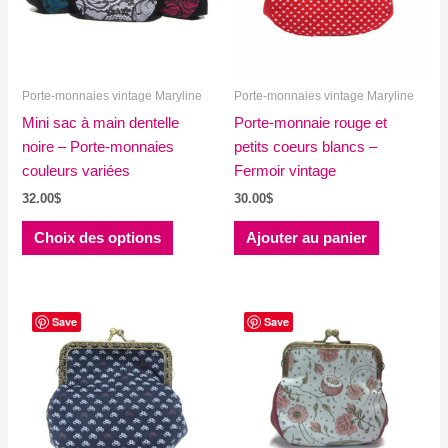
Porte-monnaies vintage Maryline
Porte-monnaies vintage Maryline
Mini sac à main dentelle
Porte-monnaie rouge et
noire – Porte-monnaies
petits coeurs blancs –
couleurs variées
Fermoir vintage
32.00
$
30.00
$
Ce
Choix des options
Ajouter au panier
produit
a
plusieurs
variations.
Save
Save
Les
options
peuvent
être
choisies