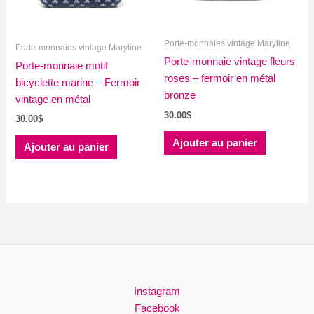
sur
la
Porte-monnaies vintage Maryline
page
Porte-monnaies vintage Maryline
du
Porte-monnaie vintage fleurs
Porte-monnaie motif
produit
roses – fermoir en métal
bicyclette marine – Fermoir
bronze
vintage en métal
30.00
$
30.00
$
Ajouter au panier
Ajouter au panier
Instagram
Facebook