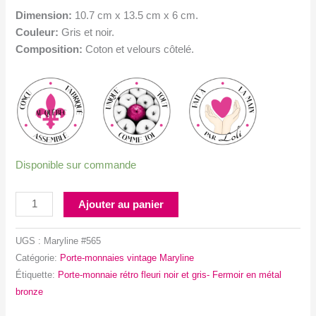
Dimension:
10.7 cm x 13.5 cm x 6 cm.
Couleur:
Gris et noir.
Composition:
Coton et velours côtelé.
Disponible sur commande
quantité
Ajouter au panier
de
Porte-
UGS :
Maryline #565
monnaie
Catégorie:
Porte-monnaies vintage Maryline
rétro
Étiquette:
Porte-monnaie rétro fleuri noir et gris- Fermoir en métal
fleuri
bronze
noir