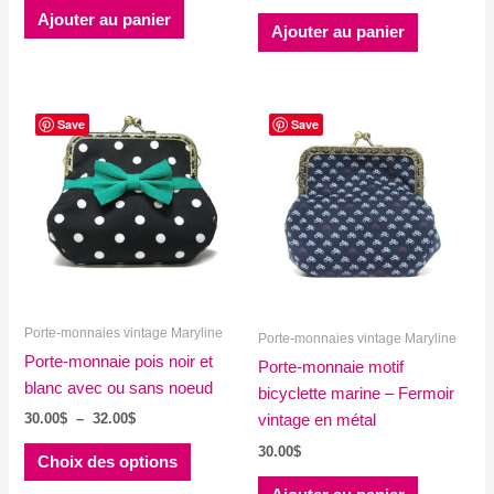
Ajouter au panier
Ajouter au panier
Save
Save
Porte-monnaies vintage Maryline
Porte-monnaies vintage Maryline
Porte-monnaie pois noir et
Porte-monnaie motif
blanc avec ou sans noeud
bicyclette marine – Fermoir
Plage
30.00
$
–
32.00
$
vintage en métal
de
Ce
30.00
$
prix :
Choix des options
produit
30.00$
à