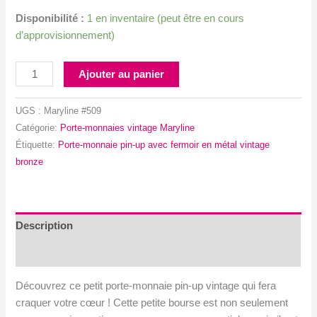
Disponibilité :
1 en inventaire (peut être en cours
d’approvisionnement)
quantité
Ajouter au panier
de
Porte-
UGS :
Maryline #509
monnaie
Catégorie:
Porte-monnaies vintage Maryline
pin-
Étiquette:
Porte-monnaie pin-up avec fermoir en métal vintage
up
bronze
avec
fermoir
en
métal
Description
vintage
Avis (0)
bronze
Découvrez ce petit porte-monnaie pin-up vintage qui fera
craquer votre cœur ! Cette petite bourse est non seulement