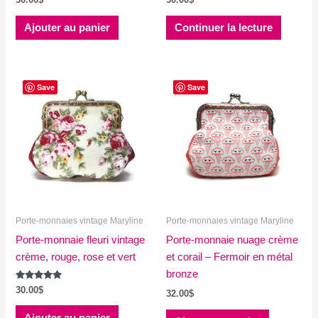
Ajouter au panier
Continuer la lecture
Save
Save
Porte-monnaies vintage Maryline
Porte-monnaies vintage Maryline
Porte-monnaie fleuri vintage
Porte-monnaie nuage crème
crème, rouge, rose et vert
et corail – Fermoir en métal
bronze
Note
30.00
$
32.00
$
5.00
sur 5
Ajouter au panier