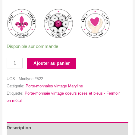
Disponible sur commande
quantité
Ajouter au panier
de
Porte-
UGS :
Marilyne #522
monnaie
Catégorie:
Porte-monnaies vintage Maryline
vintage
Étiquette:
Porte-monnaie vintage coeurs roses et bleus - Fermoir
coeurs
en métal
roses
et
bleus
-
Description
Fermoir