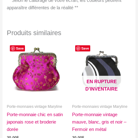
** Selon le calibrage de votre écran, les couleurs peuvent
apparaître différentes de la réalité **
Produits similaires
Save
Save
EN RUPTURE
D'INVENTAIRE
Porte-monnaies vintage Maryline
Porte-monnaies vintage Maryline
Porte-monnaie chic en satin
Porte-monnaie vintage
japonais rose et broderie
mauve, blanc, gris et noir –
dorée
Fermoir en métal
30.00
$
30.00
$