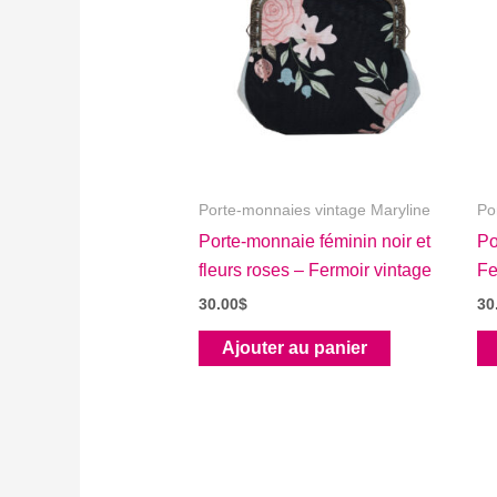
Porte-monnaies vintage Maryline
Po
Porte-monnaie féminin noir et
Po
fleurs roses – Fermoir vintage
Fe
30.00
$
30
Ajouter au panier