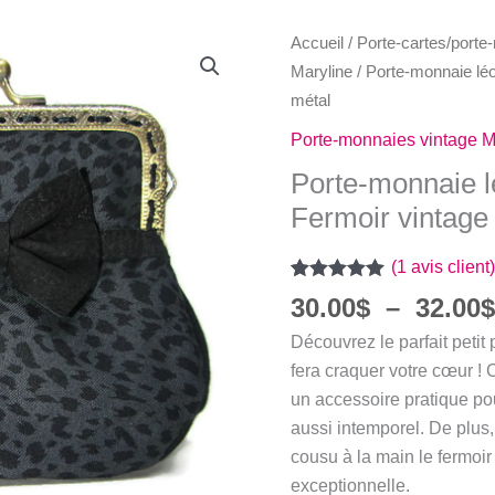
Accueil
/
Porte-cartes/port
Maryline
/ Porte-monnaie léo
métal
Porte-monnaies vintage M
Porte-monnaie lé
Fermoir vintage
(
1
avis client)
Noté
1
5.00
30.00
$
–
32.00
sur 5 basé
sur
notation
Découvrez le parfait petit
client
fera craquer votre cœur ! 
un accessoire pratique pou
aussi intemporel. De plus
cousu à la main le fermoir
exceptionnelle.