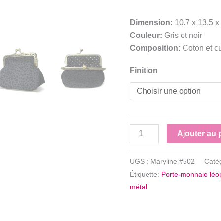
Dimension:
10.7 x 13.5 x
Couleur:
Gris et noir
Composition:
Coton et cu
Finition
quantité
Ajouter au 
de
Porte-
UGS :
Maryline #502
Caté
monnaie
Étiquette:
Porte-monnaie léop
léopard
métal
gris
et
noir