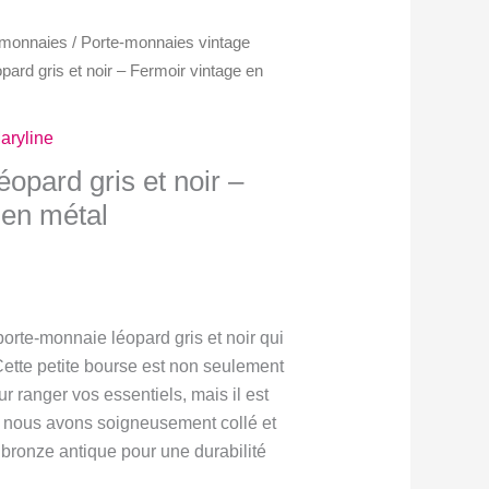
e-monnaies
/
Porte-monnaies vintage
pard gris et noir – Fermoir vintage en
aryline
opard gris et noir –
 en métal
Plage
$
de
 porte-monnaie léopard gris et noir qui
prix :
Cette petite bourse est non seulement
30.00$
r ranger vos essentiels, mais il est
à
, nous avons soigneusement collé et
32.00$
 bronze antique pour une durabilité