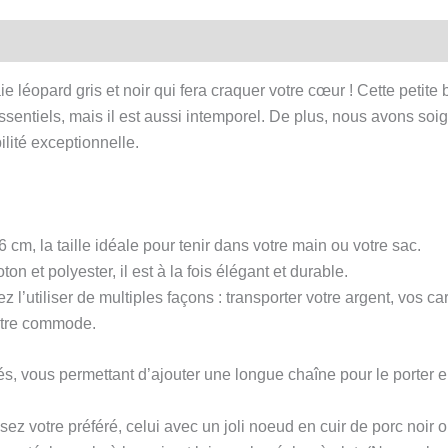
-
entaire
Avis (1)
Fermoir
vintage
ie léopard gris et noir qui fera craquer votre cœur ! Cette petit
en
sentiels, mais il est aussi intemporel. De plus, nous avons soi
métal
lité exceptionnelle.
6 cm, la taille idéale pour tenir dans votre main ou votre sac.
on et polyester, il est à la fois élégant et durable.
 l’utiliser de multiples façons : transporter votre argent, vos c
otre commode.
és, vous permettant d’ajouter une longue chaîne pour le porter 
ez votre préféré, celui avec un joli noeud en cuir de porc noir ou