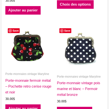
30.00
$
Ce
prix :
Choix des options
produit
30.00$
Ajouter au panier
à
a
32.00$
plusieurs
variations
Les
Save
Save
options
peuvent
être
choisies
sur
la
page
Porte-monnaies vintage Maryline
Porte-monnaies vintage Maryline
du
Porte-monnaie fermoir métal
Porte-monnaie vintage pois
produit
– Pochette retro cerise rouge
marine et blanc – Fermoir
et noir
métal bronze
30.00
$
30.00
$
Ajouter au panier