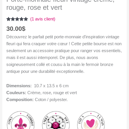
rouge, rose et vert
(
1
avis client)
Noté
1
5.00
30.00
$
sur 5
basé sur
Découvrez le parfait petit porte-monnaie d’inspiration vintage
notation
client
fleuri qui fera craquer votre cœur ! Cette petite bourse est non
seulement un accessoire pratique pour ranger vos essentiels,
mais il est aussi intemporel. De plus, nous avons
soigneusement collé et cousu à la main le fermoir bronze
antique pour une durabilité exceptionnelle.
Dimensions:
10.7 x 13.5 x 6 cm
Couleurs:
Crème, rose, rouge et vert
Composition:
Coton / polyester.