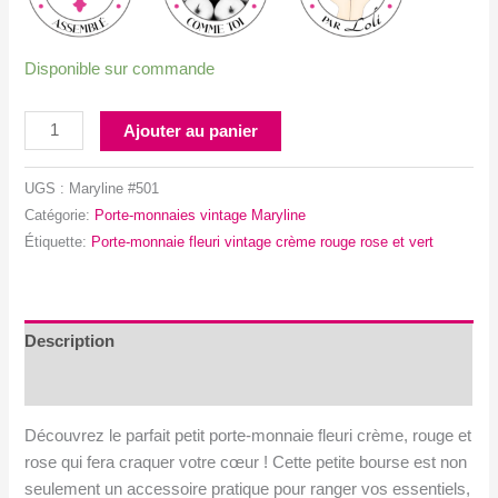
Disponible sur commande
quantité
Ajouter au panier
de
Porte-
UGS :
Maryline #501
monnaie
Catégorie:
Porte-monnaies vintage Maryline
fleuri
Étiquette:
Porte-monnaie fleuri vintage crème rouge rose et vert
vintage
crème,
rouge,
rose
Description
et
Avis (1)
vert
Découvrez le parfait petit porte-monnaie fleuri crème, rouge et
rose qui fera craquer votre cœur ! Cette petite bourse est non
seulement un accessoire pratique pour ranger vos essentiels,