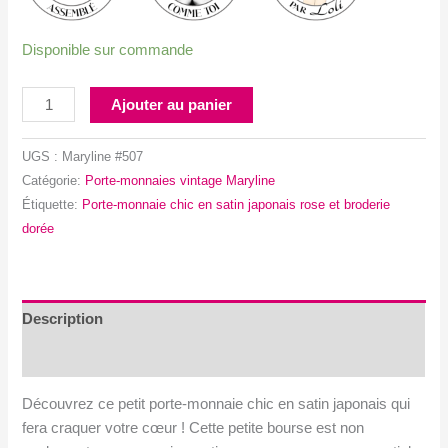
Disponible sur commande
quantité
Ajouter au panier
de
Porte-
UGS :
Maryline #507
monnaie
Catégorie:
Porte-monnaies vintage Maryline
chic
Étiquette:
Porte-monnaie chic en satin japonais rose et broderie
en
dorée
satin
japonais
rose
et
Description
broderie
Avis (0)
dorée
Découvrez ce petit porte-monnaie chic en satin japonais qui
fera craquer votre cœur ! Cette petite bourse est non