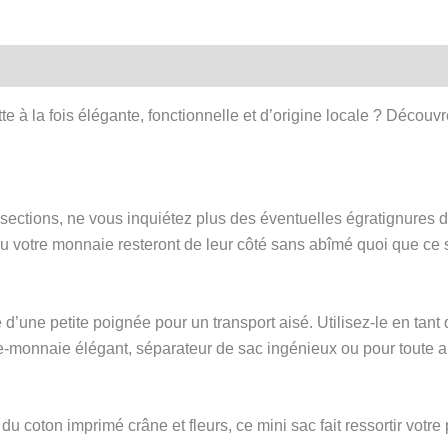
-
Mini
sac
avec
e à la fois élégante, fonctionnelle et d’origine locale ? Découvr
poignée
de
transport
 sections, ne vous inquiétez plus des éventuelles égratignures d
s ou votre monnaie resteront de leur côté sans abîmé quoi que ce s
e d’une petite poignée pour un transport aisé. Utilisez-le en tan
te-monnaie élégant, séparateur de sac ingénieux ou pour toute au
 coton imprimé crâne et fleurs, ce mini sac fait ressortir votre p