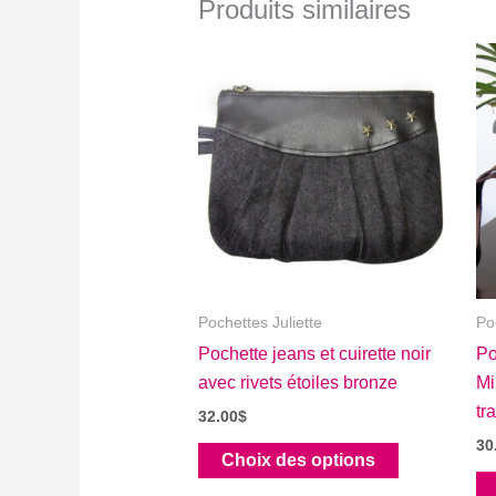
Produits similaires
Pochettes Juliette
Po
Pochette jeans et cuirette noir
Po
avec rivets étoiles bronze
Mi
tr
32.00
$
30
Ce
Choix des options
produit