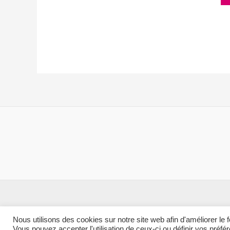
a
plusieurs
variations.
Les
options
peuvent
être
choisies
sur
la
page
du
produit
Nous utilisons des cookies sur notre site web afin d'améliorer le
Vous pouvez accepter l'utilisation de ceux-ci ou définir vos préfé