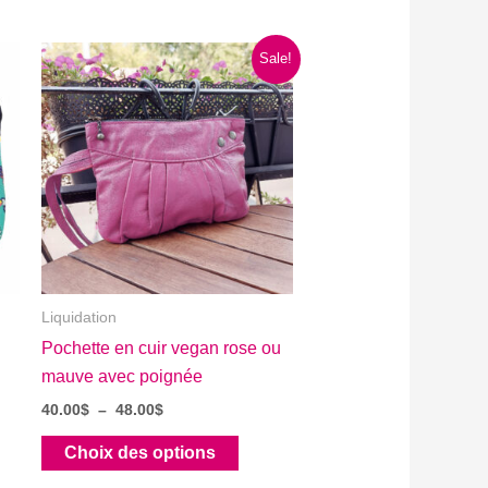
Sale!
Liquidation
Pochette en cuir vegan rose ou
mauve avec poignée
Plage
40.00
$
–
48.00
$
de
Ce
prix :
Choix des options
40.00$
produit
à