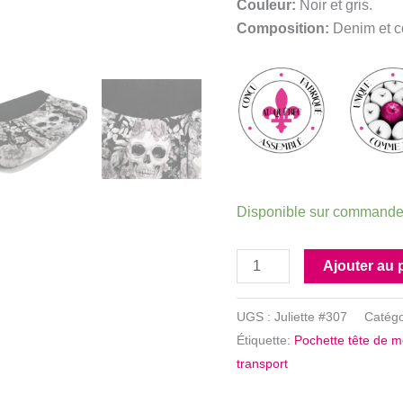
Couleur:
Noir et gris.
Composition:
Denim et c
Disponible sur command
quantité
Ajouter au 
de
Pochette
UGS :
Juliette #307
Catégo
tête
Étiquette:
Pochette tête de m
de
transport
mort
noir