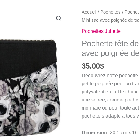
Accueil
/
Pochettes
/
Pochett
Mini sac avec poignée de tr
Pochettes Juliette
Pochette tête de
avec poignée de
35.00
$
Découvrez notre pochette 
petite poignée pour un tra
polyvalent en fait le choi
une soirée, comme pochet
monnaie ou pour toute autr
pochette s’adapte à tous 
Dimension:
20.5 cm x 16