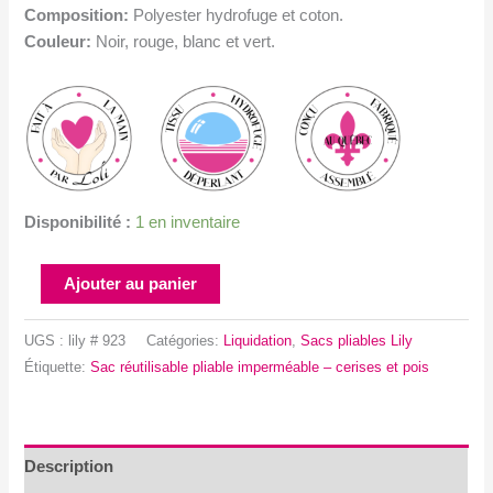
Composition:
Polyester hydrofuge et coton.
Couleur:
Noir, rouge, blanc et vert.
Disponibilité :
1 en inventaire
quantité
Ajouter au panier
de
Sac
UGS :
lily # 923
Catégories:
Liquidation
,
Sacs pliables Lily
réutilisable
Étiquette:
Sac réutilisable pliable imperméable – cerises et pois
pliable
imperméable
–
cerises
Description
et