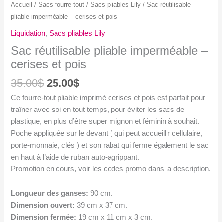
Accueil
/
Sacs fourre-tout
/
Sacs pliables Lily
/ Sac réutilisable
pliable imperméable – cerises et pois
Liquidation
,
Sacs pliables Lily
Sac réutilisable pliable imperméable –
cerises et pois
Le
Le
35.00
$
25.00
$
prix
prix
Ce fourre-tout pliable imprimé cerises et pois est parfait pour
initial
actuel
traîner avec soi en tout temps, pour éviter les sacs de
était :
est :
plastique, en plus d’être super mignon et féminin à souhait.
35.00$.
25.00$.
Poche appliquée sur le devant ( qui peut accueillir cellulaire,
porte-monnaie, clés ) et son rabat qui ferme également le sac
en haut à l’aide de ruban auto-agrippant.
Promotion en cours, voir les codes promo dans la description.
Longueur des ganses:
90 cm.
Dimension ouvert:
39 cm x 37 cm.
Dimension fermée:
19 cm x 11 cm x 3 cm.