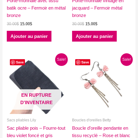
Porte-monnaie avec tissu
Porte-monnaie vintage en
batik ocre – Fermoir en métal
jacquard – Fermoir métal
bronze
bronze
Le
Le
Le
Le
30.00
$
15.00
$
30.00
$
15.00
$
prix
prix
prix
prix
initial
actuel
initial
actuel
Ajouter au panier
Ajouter au panier
était :
est :
était :
est :
30.00$.
15.00$.
30.00$.
15.00$.
Sale!
Sale!
Save
Save
EN RUPTURE
D'INVENTAIRE
Sacs pliables Lily
Boucles d'oreilles Betty
Sac pliable pois – Fourre-tout
Boucle d’oreille pendante en
bleu violet foncé et gris
tissu recyclé – Rose et blanc