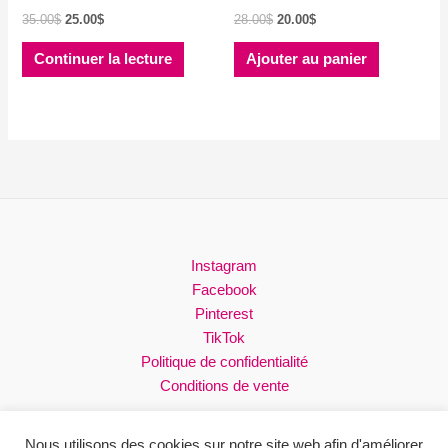
Le
Le
Le
Le
35.00
$
25.00
$
28.00
$
20.00
$
prix
prix
prix
prix
initial
actuel
initial
actuel
Continuer la lecture
Ajouter au panier
était :
est :
était :
est :
35.00$.
25.00$.
28.00$.
20.00$.
Instagram
Facebook
Pinterest
TikTok
Politique de confidentialité
Conditions de vente
Nous utilisons des cookies sur notre site web afin d'améliorer