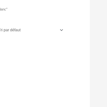
lanc”