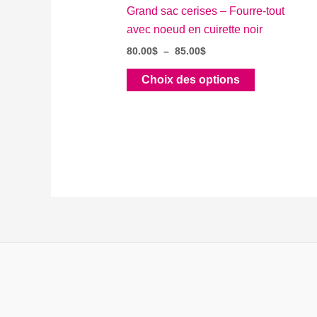
Grand sac cerises – Fourre-tout
avec noeud en cuirette noir
Plage
80.00
$
–
85.00
$
de
Ce
prix :
Choix des options
80.00$
produit
à
a
85.00$
plusieurs
variations.
Les
options
peuvent
être
choisies
sur
la
page
du