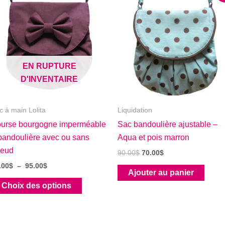
EN RUPTURE
D'INVENTAIRE
c à main Lolita
Liquidation
urse bourgogne imperméable
Sac bandoulière ajustable –
bandoulière avec ou sans
Aqua et pois marron
oeud
Le
Le
90.00
$
70.00
$
prix
prix
Plage
.00
$
–
95.00
$
initial
actuel
Ajouter au panier
de
était :
est :
Ce
prix :
Choix des options
90.00$.
70.00$.
90.00$
produit
à
a
95.00$
plusieurs