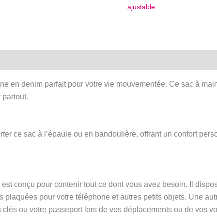
de
ajustable
mort
mexicaine
en
denim
-
Bandoulière
ne en denim parfait pour votre vie mouvementée. Ce sac à main
ajustable
partout.
er ce sac à l’épaule ou en bandoulière, offrant un confort pers
ac est conçu pour contenir tout ce dont vous avez besoin. Il dis
 plaquées pour votre téléphone et autres petits objets. Une aut
s clés ou votre passeport lors de vos déplacements ou de vos v