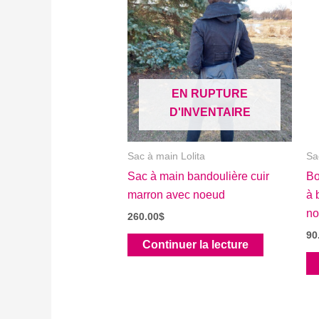
EN RUPTURE
D'INVENTAIRE
Sac à main Lolita
Sa
Sac à main bandoulière cuir
Bo
marron avec noeud
à 
n
260.00
$
90
Continuer la lecture