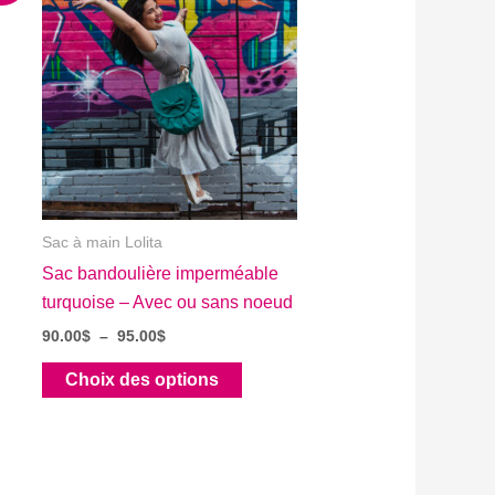
Sac à main Lolita
Sac bandoulière imperméable
turquoise – Avec ou sans noeud
Plage
90.00
$
–
95.00
$
de
Ce
prix :
Choix des options
90.00$
produit
à
a
95.00$
plusieurs
variations.