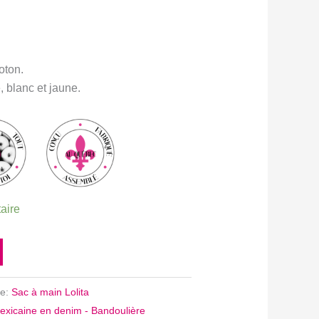
″
oton.
, blanc et jaune.
taire
ie:
Sac à main Lolita
exicaine en denim - Bandoulière