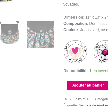
voyages.
Dimension:
11″ x 13″ x 2
Composition:
Denim et c
Couleur:
Jeans, vert, rose
Disponibilité :
1 en inven
quantité
Ajouter au panier
de
Sac
UGS :
Lolita #218
Catégor
tête
Étiquette:
Sac tête de mort m