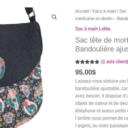
Accueil
/
Sacs à main
/
Sac 
mexicaine en denim – Bandou
Sac à main Lolita
Sac tête de mor
Bandoulière aju
(
1
avis client)
Noté
1
5.00
95.00
$
sur 5 basé
sur
notation
Laissez-vous séduire par 
client
bandoulière ajustable, co
avez besoin. Il dispose d
objets de valeur et de de
téléphone et autres petits
l’arrière vous permet de r
l’argent, ou votre passep